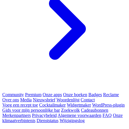
Community
Premium
Onze apps
Onze boeken
Badges
Reclame
Over ons
Media
Nieuwsbrief
Woordenlijst
Contact
Voeg een recept toe
Cocktailmaker
Widgetmaker
WordPress-plugin
Gids voor mijn persoonlijke bar
Zoekwolk
Cadeaubonnen
Merkenpartners
Privacybeleid
Algemene voorwaarden
FAQ
Onze
klimaatverbintenis
Dienststatus
Wijzigingslog