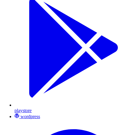
playstore
wordpress