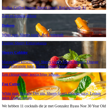
Vodka, Coffee liqueur, Sherry (zoet), Red vermouth, Ei
Zoet en kruidig deluxe
Dolores
White rum, Sherry (zoet), Red vermouth
Fruitige Sherry Extravaganza
Sherry Cobbler
Maraschino kersenlikeur, Sherry (zoet), Sherry (droog), Orange
juice, Pineapple juice, Sugar / simple syrup
Een citrusachtige, nootachtige infusie.
Fog Cutter
White rum, Brandy, Dry gin, Sherry (zoet), Orange juice, Lemon
juice, Orgeat siroop
We hebben
11
cocktails die je met Gonzalez Byass Noe 30 Year Old