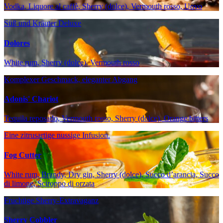
Vodka, Liquore al caffè, Sherry (dolce), Vermouth rosso, Uovo
Süß und Kräuter Deluxe
Dolores
White rum, Sherry (dolce), Vermouth rosso
Komplexer Geschmack, eleganter Abgang
Adonis' Chariot
Tequila reposado, Vermouth rosso, Sherry (dolce), Orange bitters
Eine zitrusartige nussige Infusion.
Fog Cutter
White rum, Brandy, Dry gin, Sherry (dolce), Succo d’arancia, Succo
di limone, Sciroppo di orzata
Fruchtige Sherry-Extravaganz
Sherry Cobbler