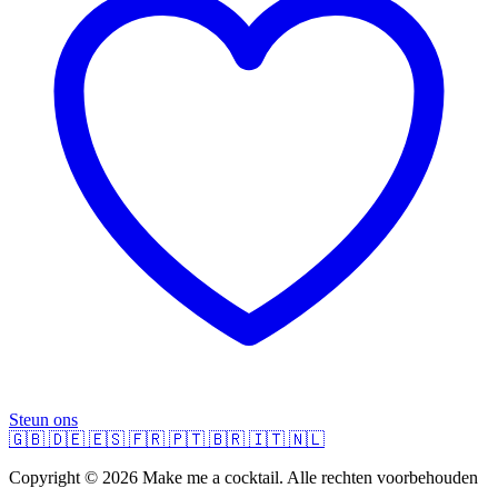
Steun ons
🇬🇧
🇩🇪
🇪🇸
🇫🇷
🇵🇹
🇧🇷
🇮🇹
🇳🇱
Copyright © 2026 Make me a cocktail. Alle rechten voorbehouden