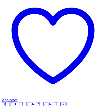
Apoie-nos
🇬🇧
🇩🇪
🇪🇸
🇫🇷
🇵🇹
🇧🇷
🇮🇹
🇳🇱