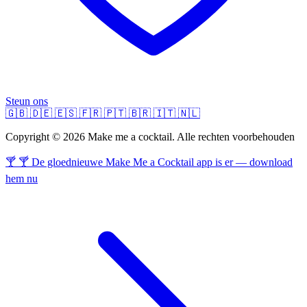
Steun ons
🇬🇧
🇩🇪
🇪🇸
🇫🇷
🇵🇹
🇧🇷
🇮🇹
🇳🇱
Copyright © 2026 Make me a cocktail. Alle rechten voorbehouden
🍸 🍸 De gloednieuwe Make Me a Cocktail app is er — download
hem nu