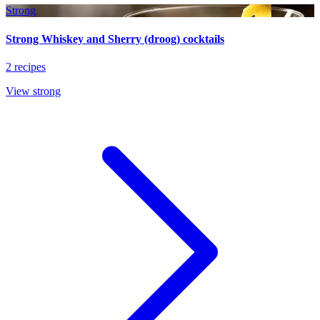
Strong
Strong Whiskey and Sherry (droog) cocktails
2 recipes
View strong