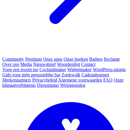
Community
Premium
Onze apps
Onze boeken
Badges
Reclame
Over ons
Media
Nieuwsbrief
Woordenlijst
Contact
Voeg een recept toe
Cocktailmaker
Widgetmaker
WordPress-plugin
Gids voor mijn persoonlijke bar
Zoekwolk
Cadeaubonnen
Merkenpartners
Privacybeleid
Algemene voorwaarden
FAQ
Onze
klimaatverbintenis
Dienststatus
Wijzigingslog