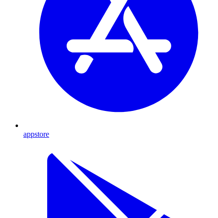
appstore