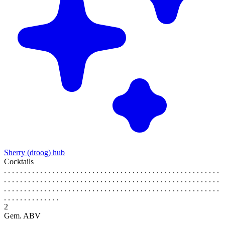
Sherry (droog) hub
Cocktails
. . . . . . . . . . . . . . . . . . . . . . . . . . . . . . . . . . . . . . . . . . . . . . . . . . . . . .
. . . . . . . . . . . . . . . . . . . . . . . . . . . . . . . . . . . . . . . . . . . . . . . . . . . . . .
. . . . . . . . . . . . . . . . . . . . . . . . . . . . . . . . . . . . . . . . . . . . . . . . . . . . . .
. . . . . . . . . . . . . .
2
Gem. ABV
. . . . . . . . . . . . . . . . . . . . . . . . . . . . . . . . . . . . . . . . . . . . . . . . . . . . . .