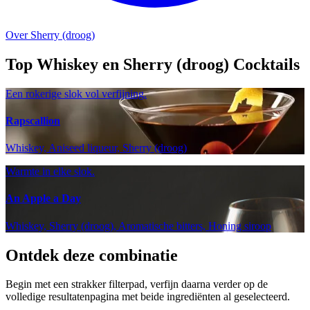
Over Sherry (droog)
Top Whiskey en Sherry (droog) Cocktails
Een rokerige slok vol verfijning.
Rapscallion
Whiskey, Aniseed liqueur, Sherry (droog)
Warmte in elke slok.
An Apple a Day
Whiskey, Sherry (droog), Aromatische bitters, Honing siroop
Ontdek deze combinatie
Begin met een strakker filterpad, verfijn daarna verder op de
volledige resultatenpagina met beide ingrediënten al geselecteerd.