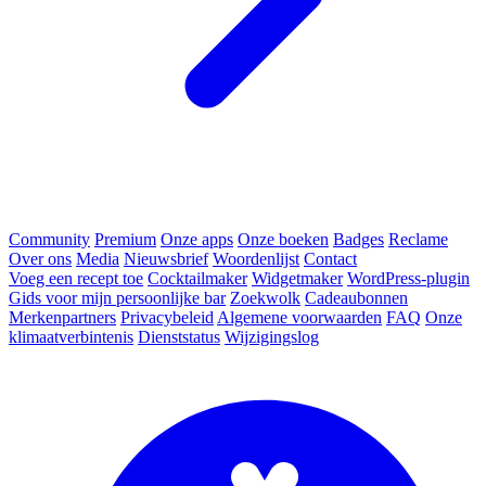
Community
Premium
Onze apps
Onze boeken
Badges
Reclame
Over ons
Media
Nieuwsbrief
Woordenlijst
Contact
Voeg een recept toe
Cocktailmaker
Widgetmaker
WordPress-plugin
Gids voor mijn persoonlijke bar
Zoekwolk
Cadeaubonnen
Merkenpartners
Privacybeleid
Algemene voorwaarden
FAQ
Onze
klimaatverbintenis
Dienststatus
Wijzigingslog