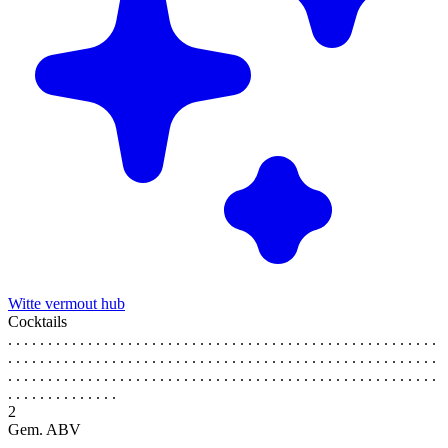
Witte vermout hub
Cocktails
. . . . . . . . . . . . . . . . . . . . . . . . . . . . . . . . . . . . . . . . . . . . . . . . . . . . . .
. . . . . . . . . . . . . . . . . . . . . . . . . . . . . . . . . . . . . . . . . . . . . . . . . . . . . .
. . . . . . . . . . . . . . . . . . . . . . . . . . . . . . . . . . . . . . . . . . . . . . . . . . . . . .
. . . . . . . . . . . . . .
2
Gem. ABV
. . . . . . . . . . . . . . . . . . . . . . . . . . . . . . . . . . . . . . . . . . . . . . . . . . . . . .