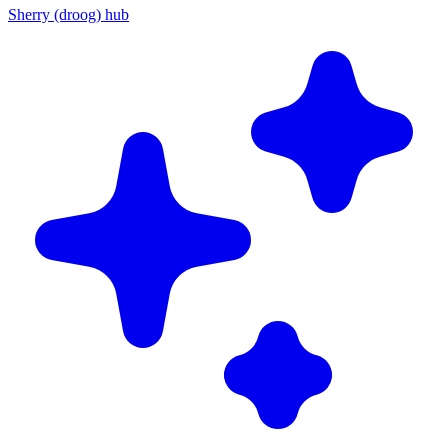
Sherry (droog) hub