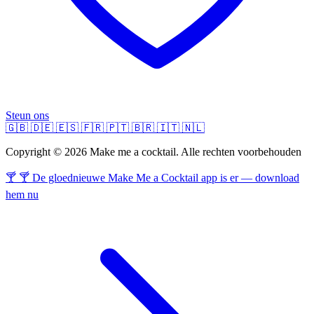
Steun ons
🇬🇧
🇩🇪
🇪🇸
🇫🇷
🇵🇹
🇧🇷
🇮🇹
🇳🇱
Copyright © 2026 Make me a cocktail. Alle rechten voorbehouden
🍸 🍸 De gloednieuwe Make Me a Cocktail app is er — download
hem nu