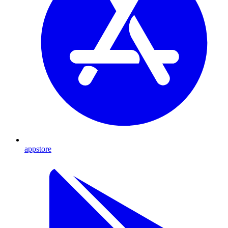
appstore