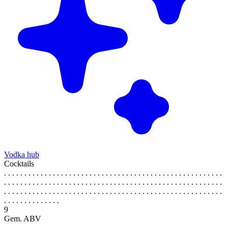
Vodka hub
Cocktails
. . . . . . . . . . . . . . . . . . . . . . . . . . . . . . . . . . . . . . . . . . . . . . . . . . . . . .
. . . . . . . . . . . . . . . . . . . . . . . . . . . . . . . . . . . . . . . . . . . . . . . . . . . . . .
. . . . . . . . . . . . . . . . . . . . . . . . . . . . . . . . . . . . . . . . . . . . . . . . . . . . . .
. . . . . . . . . . . . . .
9
Gem. ABV
. . . . . . . . . . . . . . . . . . . . . . . . . . . . . . . . . . . . . . . . . . . . . . . . . . . . . .