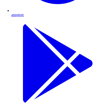
appstore