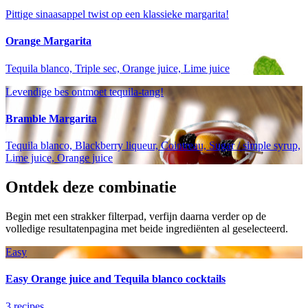
Pittige sinaasappel twist op een klassieke margarita!
Orange Margarita
Tequila blanco, Triple sec, Orange juice, Lime juice
Levendige bes ontmoet tequila-tang!
Bramble Margarita
Tequila blanco, Blackberry liqueur, Cointreau, Sugar / simple syrup,
Lime juice, Orange juice
Ontdek deze combinatie
Begin met een strakker filterpad, verfijn daarna verder op de
volledige resultatenpagina met beide ingrediënten al geselecteerd.
Easy
Easy Orange juice and Tequila blanco cocktails
3 recipes