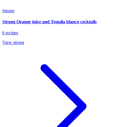
Strong
Strong Orange juice and Tequila blanco cocktails
6 recipes
View strong