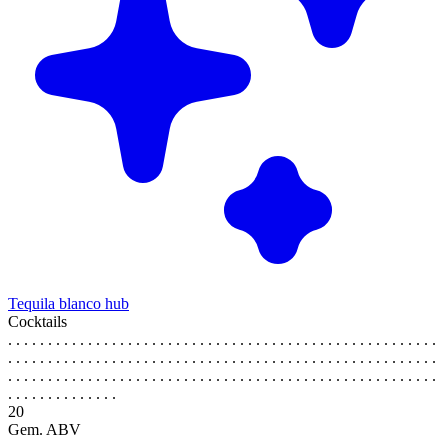
Tequila blanco hub
Cocktails
. . . . . . . . . . . . . . . . . . . . . . . . . . . . . . . . . . . . . . . . . . . . . . . . . . . . . .
. . . . . . . . . . . . . . . . . . . . . . . . . . . . . . . . . . . . . . . . . . . . . . . . . . . . . .
. . . . . . . . . . . . . . . . . . . . . . . . . . . . . . . . . . . . . . . . . . . . . . . . . . . . . .
. . . . . . . . . . . . . .
20
Gem. ABV
. . . . . . . . . . . . . . . . . . . . . . . . . . . . . . . . . . . . . . . . . . . . . . . . . . . . . .