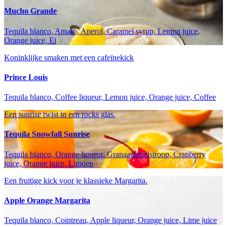
Mucho Grande
Tequila blanco, Amaro, Aperol, Caramel syrup, Lemon juice,
Orange juice, Ei
Koninklijke smaken met een cafeïnekick
Prince Louis
Tequila blanco, Coffee liqueur, Lemon juice, Orange juice, Coffee
Een sunrise twist in een rocks glas.
Tequila Snowfall Sunrise
Tequila blanco, Orange liqueur, Granaatappelsiroop, Cranberry
juice, Orange juice, Limoen
Een fruitige kick voor je klassieke Margarita.
Apple Orange Margarita
Tequila blanco, Cointreau, Apple liqueur, Orange juice, Lime juice