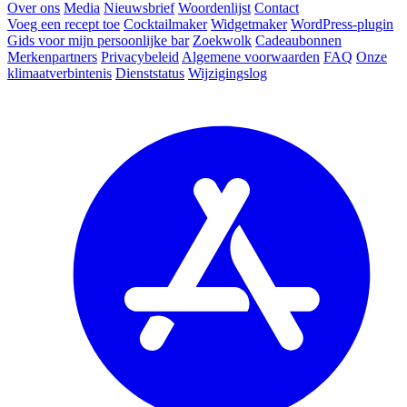
Over ons
Media
Nieuwsbrief
Woordenlijst
Contact
Voeg een recept toe
Cocktailmaker
Widgetmaker
WordPress-plugin
Gids voor mijn persoonlijke bar
Zoekwolk
Cadeaubonnen
Merkenpartners
Privacybeleid
Algemene voorwaarden
FAQ
Onze
klimaatverbintenis
Dienststatus
Wijzigingslog