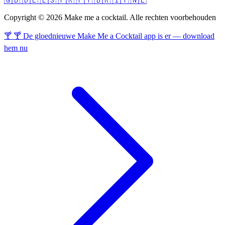
🇬🇧
🇩🇪
🇪🇸
🇫🇷
🇵🇹
🇧🇷
🇮🇹
🇳🇱
Copyright © 2026 Make me a cocktail. Alle rechten voorbehouden
🍸 🍸 De gloednieuwe Make Me a Cocktail app is er — download
hem nu