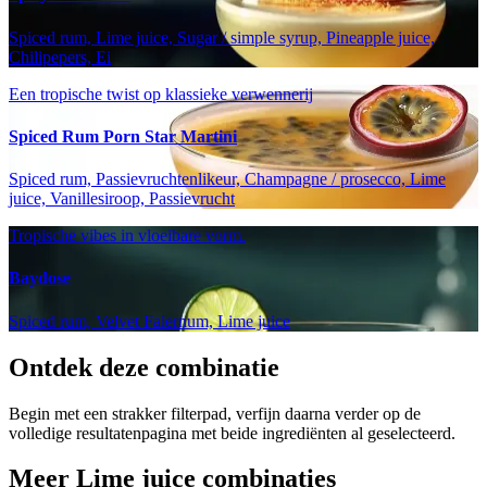
Spiced rum, Lime juice, Sugar / simple syrup, Pineapple juice,
Chilipepers, Ei
Een tropische twist op klassieke verwennerij
Spiced Rum Porn Star Martini
Spiced rum, Passievruchtenlikeur, Champagne / prosecco, Lime
juice, Vanillesiroop, Passievrucht
Tropische vibes in vloeibare vorm.
Baydose
Spiced rum, Velvet Falernum, Lime juice
Ontdek deze combinatie
Begin met een strakker filterpad, verfijn daarna verder op de
volledige resultatenpagina met beide ingrediënten al geselecteerd.
Meer Lime juice combinaties