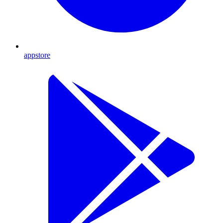
appstore