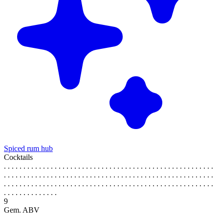
Spiced rum hub
Cocktails
. . . . . . . . . . . . . . . . . . . . . . . . . . . . . . . . . . . . . . . . . . . . . . . . . . . . . .
. . . . . . . . . . . . . . . . . . . . . . . . . . . . . . . . . . . . . . . . . . . . . . . . . . . . . .
. . . . . . . . . . . . . . . . . . . . . . . . . . . . . . . . . . . . . . . . . . . . . . . . . . . . . .
. . . . . . . . . . . . . .
9
Gem. ABV
. . . . . . . . . . . . . . . . . . . . . . . . . . . . . . . . . . . . . . . . . . . . . . . . . . . . . .