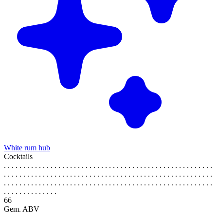
White rum hub
Cocktails
. . . . . . . . . . . . . . . . . . . . . . . . . . . . . . . . . . . . . . . . . . . . . . . . . . . . . .
. . . . . . . . . . . . . . . . . . . . . . . . . . . . . . . . . . . . . . . . . . . . . . . . . . . . . .
. . . . . . . . . . . . . . . . . . . . . . . . . . . . . . . . . . . . . . . . . . . . . . . . . . . . . .
. . . . . . . . . . . . . .
66
Gem. ABV
. . . . . . . . . . . . . . . . . . . . . . . . . . . . . . . . . . . . . . . . . . . . . . . . . . . . . .