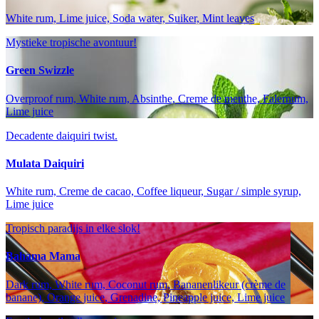
White rum, Lime juice, Soda water, Suiker, Mint leaves
Mystieke tropische avontuur!
Green Swizzle
Overproof rum, White rum, Absinthe, Creme de menthe, Falernum,
Lime juice
Decadente daiquiri twist.
Mulata Daiquiri
White rum, Creme de cacao, Coffee liqueur, Sugar / simple syrup,
Lime juice
Tropisch paradijs in elke slok!
Bahama Mama
Dark rum, White rum, Coconut rum, Bananenlikeur (crème de
banane), Orange juice, Grenadine, Pineapple juice, Lime juice