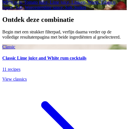
White rum, Tomato juice, Lime juice, Limoen, Water, Tabasco
Sauce, Salt, Worcestershire sauce, Salt, Suiker
Ontdek deze combinatie
Begin met een strakker filterpad, verfijn daarna verder op de
volledige resultatenpagina met beide ingrediënten al geselecteerd.
Classic
Classic Lime juice and White rum cocktails
11 recipes
View classics