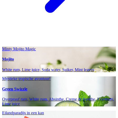
Minty Mojito Magic
Mojito
White rum, Lime juice, Soda water, Suiker, Mint leaves
Mystieke tropische avontuur!
Green Swizzle
Overproof rum, White rum, Absinthe, Creme de menthe, Falernum,
Lime juice
Eilandparadijs in een kan