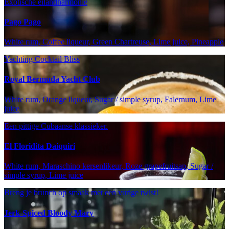
Exotische eilandharmonie
Pago Pago
White rum, Coffee liqueur, Green Chartreuse, Lime juice, Pineapple
Yachting Cocktail Bliss
Royal Bermuda Yacht Club
White rum, Orange liqueur, Sugar / simple syrup, Falernum, Lime
juice
Een pittige Cubaanse klassieker.
El Floridita Daiquiri
White rum, Maraschino kersenlikeur, Roze grapefruitsap, Sugar /
simple syrup, Lime juice
Breng je brunch op smaak met een vurige twist!
Jerk-Spiced Bloody Mary