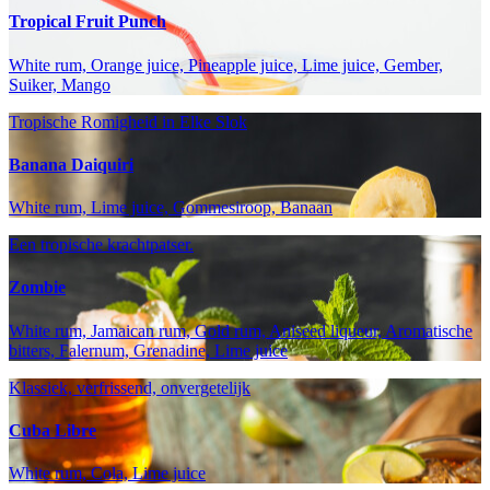
Tropical Fruit Punch
White rum, Orange juice, Pineapple juice, Lime juice, Gember,
Suiker, Mango
Tropische Romigheid in Elke Slok
Banana Daiquiri
White rum, Lime juice, Gommesiroop, Banaan
Een tropische krachtpatser.
Zombie
White rum, Jamaican rum, Gold rum, Aniseed liqueur, Aromatische
bitters, Falernum, Grenadine, Lime juice
Klassiek, verfrissend, onvergetelijk
Cuba Libre
White rum, Cola, Lime juice