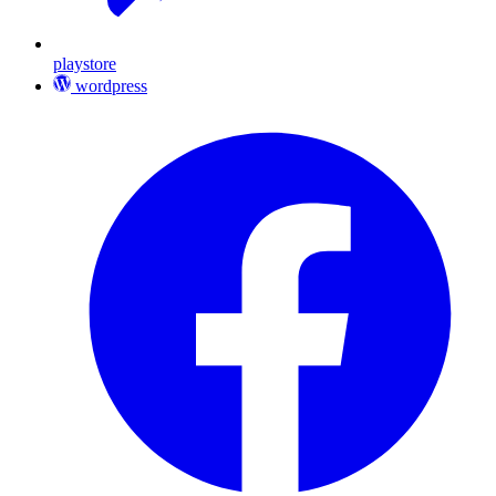
playstore
wordpress