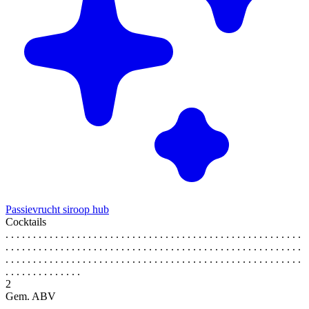
Passievrucht siroop hub
Cocktails
. . . . . . . . . . . . . . . . . . . . . . . . . . . . . . . . . . . . . . . . . . . . . . . . . . . . . .
. . . . . . . . . . . . . . . . . . . . . . . . . . . . . . . . . . . . . . . . . . . . . . . . . . . . . .
. . . . . . . . . . . . . . . . . . . . . . . . . . . . . . . . . . . . . . . . . . . . . . . . . . . . . .
. . . . . . . . . . . . . .
2
Gem. ABV
. . . . . . . . . . . . . . . . . . . . . . . . . . . . . . . . . . . . . . . . . . . . . . . . . . . . . .