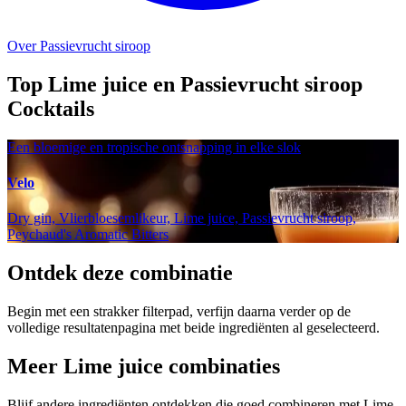
Over Passievrucht siroop
Top Lime juice en Passievrucht siroop
Cocktails
Een bloemige en tropische ontsnapping in elke slok
Velo
Dry gin, Vlierbloesemlikeur, Lime juice, Passievrucht siroop,
Peychaud's Aromatic Bitters
Ontdek deze combinatie
Begin met een strakker filterpad, verfijn daarna verder op de
volledige resultatenpagina met beide ingrediënten al geselecteerd.
Meer Lime juice combinaties
Blijf andere ingrediënten ontdekken die goed combineren met Lime