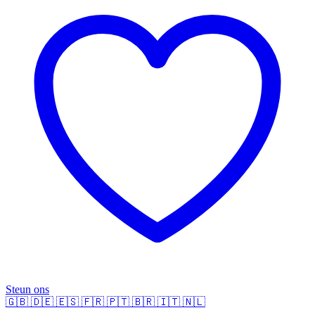
Steun ons
🇬🇧
🇩🇪
🇪🇸
🇫🇷
🇵🇹
🇧🇷
🇮🇹
🇳🇱