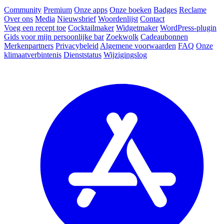
Community
Premium
Onze apps
Onze boeken
Badges
Reclame
Over ons
Media
Nieuwsbrief
Woordenlijst
Contact
Voeg een recept toe
Cocktailmaker
Widgetmaker
WordPress-plugin
Gids voor mijn persoonlijke bar
Zoekwolk
Cadeaubonnen
Merkenpartners
Privacybeleid
Algemene voorwaarden
FAQ
Onze
klimaatverbintenis
Dienststatus
Wijzigingslog