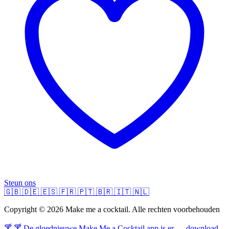
Steun ons
🇬🇧
🇩🇪
🇪🇸
🇫🇷
🇵🇹
🇧🇷
🇮🇹
🇳🇱
Copyright © 2026 Make me a cocktail. Alle rechten voorbehouden
🍸 🍸 De gloednieuwe Make Me a Cocktail app is er — download