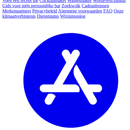
Voeg een recept toe
Cocktailmaker
Widgetmaker
WordPress-plugin
Gids voor mijn persoonlijke bar
Zoekwolk
Cadeaubonnen
Merkenpartners
Privacybeleid
Algemene voorwaarden
FAQ
Onze
klimaatverbintenis
Dienststatus
Wijzigingslog