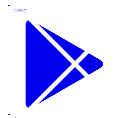
appstore