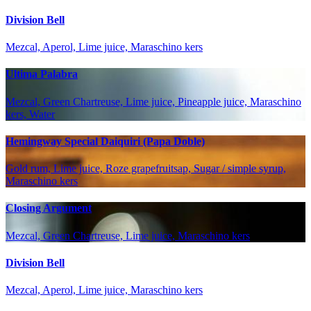
Division Bell
Mezcal, Aperol, Lime juice, Maraschino kers
Ultima Palabra
Mezcal, Green Chartreuse, Lime juice, Pineapple juice, Maraschino
kers, Water
Hemingway Special Daiquiri (Papa Doble)
Gold rum, Lime juice, Roze grapefruitsap, Sugar / simple syrup,
Maraschino kers
Closing Argument
Mezcal, Green Chartreuse, Lime juice, Maraschino kers
Division Bell
Mezcal, Aperol, Lime juice, Maraschino kers