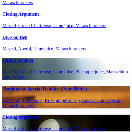
Maraschino kers
Closing Argument
Mezcal, Green Chartreuse, Lime juice, Maraschino kers
Division Bell
Mezcal, Aperol, Lime juice, Maraschino kers
Ultima Palabra
Mezcal, Green Chartreuse, Lime juice, Pineapple juice, Maraschino
kers, Water
Hemingway Special Daiquiri (Papa Doble)
Gold rum, Lime juice, Roze grapefruitsap, Sugar / simple syrup,
Maraschino kers
Closing Argument
Mezcal, Green Chartreuse, Lime juice, Maraschino kers