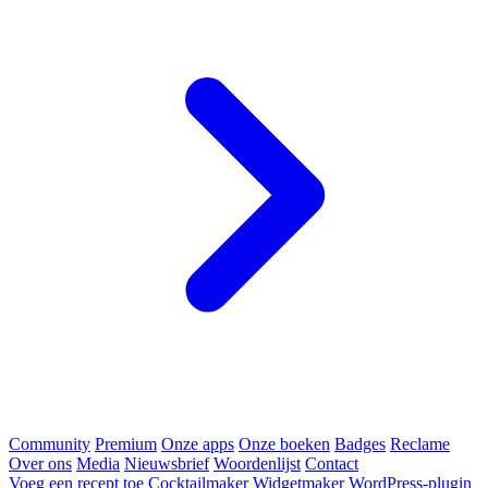
Community
Premium
Onze apps
Onze boeken
Badges
Reclame
Over ons
Media
Nieuwsbrief
Woordenlijst
Contact
Voeg een recept toe
Cocktailmaker
Widgetmaker
WordPress-plugin