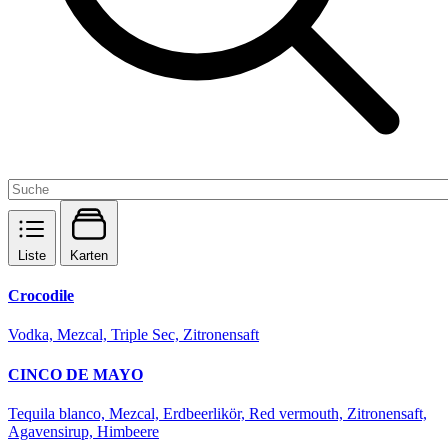
Liste
Karten
Crocodile
Vodka, Mezcal, Triple Sec, Zitronensaft
CINCO DE MAYO
Tequila blanco, Mezcal, Erdbeerlikör, Red vermouth, Zitronensaft,
Agavensirup, Himbeere