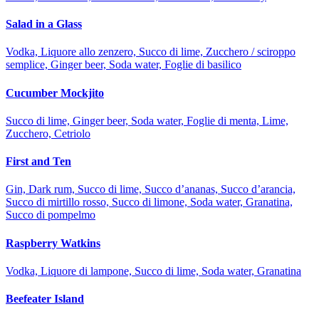
Salad in a Glass
Vodka, Liquore allo zenzero, Succo di lime, Zucchero / sciroppo
semplice, Ginger beer, Soda water, Foglie di basilico
Cucumber Mockjito
Succo di lime, Ginger beer, Soda water, Foglie di menta, Lime,
Zucchero, Cetriolo
First and Ten
Gin, Dark rum, Succo di lime, Succo d’ananas, Succo d’arancia,
Succo di mirtillo rosso, Succo di limone, Soda water, Granatina,
Succo di pompelmo
Raspberry Watkins
Vodka, Liquore di lampone, Succo di lime, Soda water, Granatina
Beefeater Island