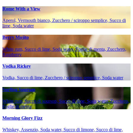
Rome With a View
Aperol, Vermouth bianco, Zucchero / sciroppo semplice, Succo di
lime, Soda water
Berry Mojito
White rum, Succo di lime, Soda water, Foglie di menta, Zucchero,
Raspberry
Vodka Rickey
Vodka, Succo di lime, Zucchero / sciroppo semplice, Soda water
Surfing Soursap
White rum, Succo di soursop, Succo di lime, Soda water, Zucchero,
Foglie di menta
Morning Glory Fizz
Whiskey, Assenzio, Soda water, Succo di limone, Succo di lime,