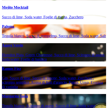
Mojito Mocktail
Succo di lime, Soda water, Foglie di menta, Zucchero
Paloma
Tequila blanco, Succo di pompelmo, Succo di lime, Soda water, Salt
Agave Verde
Hornitos Plata, Green Chartreuse, Succo di lime, Sciroppo di agave,
Soda water, Foglie di basilico
Ramos Fizz
Gin, Succo di lime, Succo di limone, Soda water, Zucchero /
sciroppo semplice, Acqua di fiori d'arancio, Panna, Uovo, Essenza
di vaniglia
Margarita Soda
Tequila blanco, Sciroppo di agave, Succo di lime, Soda water