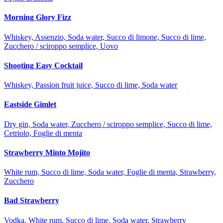
Morning Glory Fizz
Whiskey, Assenzio, Soda water, Succo di limone, Succo di lime,
Zucchero / sciroppo semplice, Uovo
Shooting Easy Cocktail
Whiskey, Passion fruit juice, Succo di lime, Soda water
Eastside Gimlet
Dry gin, Soda water, Zucchero / sciroppo semplice, Succo di lime,
Cetriolo, Foglie di menta
Strawberry Minto Mojito
White rum, Succo di lime, Soda water, Foglie di menta, Strawberry,
Zucchero
Bad Strawberry
Vodka, White rum, Succo di lime, Soda water, Strawberry