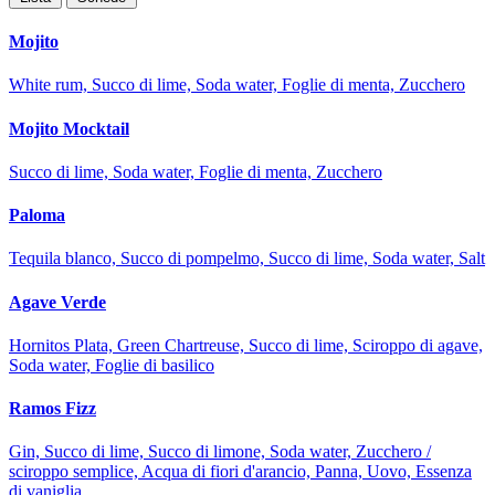
Mojito
White rum, Succo di lime, Soda water, Foglie di menta, Zucchero
Mojito Mocktail
Succo di lime, Soda water, Foglie di menta, Zucchero
Paloma
Tequila blanco, Succo di pompelmo, Succo di lime, Soda water, Salt
Agave Verde
Hornitos Plata, Green Chartreuse, Succo di lime, Sciroppo di agave,
Soda water, Foglie di basilico
Ramos Fizz
Gin, Succo di lime, Succo di limone, Soda water, Zucchero /
sciroppo semplice, Acqua di fiori d'arancio, Panna, Uovo, Essenza
di vaniglia