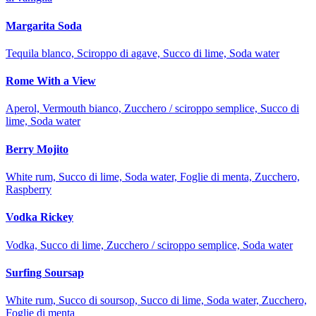
Margarita Soda
Tequila blanco, Sciroppo di agave, Succo di lime, Soda water
Rome With a View
Aperol, Vermouth bianco, Zucchero / sciroppo semplice, Succo di
lime, Soda water
Berry Mojito
White rum, Succo di lime, Soda water, Foglie di menta, Zucchero,
Raspberry
Vodka Rickey
Vodka, Succo di lime, Zucchero / sciroppo semplice, Soda water
Surfing Soursap
White rum, Succo di soursop, Succo di lime, Soda water, Zucchero,
Foglie di menta