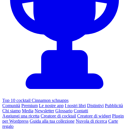
Top 10 cocktail Cinnamon schnapps
Comunità
Premium
Le nostre app
I nostri libri
Distintivi
Pubblicità
Chi siamo
Media
Newsletter
Glossario
Contatti
Aggiungi una ricetta
Creatore di cocktail
Creatore di widget
Plugin
per Wordpress
Guida alla tua collezione
Nuvola di ricerca
Carte
regalo