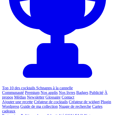
Top 10 des cocktails Schnapps à la cannelle
Communauté
Premium
Nos applis
Nos livres
Badges
Publicité
À
propos
Médias
Newsletter
Glossaire
Contact
Ajouter une recette
Créateur de cocktails
Créateur de widget
Plugin
Wordpress
Guide de ma collection
Nuage de recherche
Cartes
cadeaux