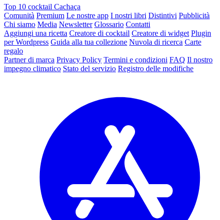
Top 10 cocktail Cachaça
Comunità
Premium
Le nostre app
I nostri libri
Distintivi
Pubblicità
Chi siamo
Media
Newsletter
Glossario
Contatti
Aggiungi una ricetta
Creatore di cocktail
Creatore di widget
Plugin
per Wordpress
Guida alla tua collezione
Nuvola di ricerca
Carte
regalo
Partner di marca
Privacy Policy
Termini e condizioni
FAQ
Il nostro
impegno climatico
Stato del servizio
Registro delle modifiche