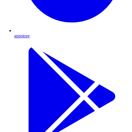
appstore