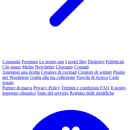
Comunità
Premium
Le nostre app
I nostri libri
Distintivi
Pubblicità
Chi siamo
Media
Newsletter
Glossario
Contatti
Aggiungi una ricetta
Creatore di cocktail
Creatore di widget
Plugin
per Wordpress
Guida alla tua collezione
Nuvola di ricerca
Carte
regalo
Partner di marca
Privacy Policy
Termini e condizioni
FAQ
Il nostro
impegno climatico
Stato del servizio
Registro delle modifiche