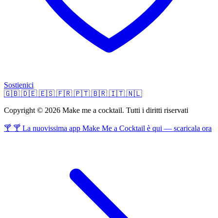
Sostienici
🇬🇧
🇩🇪
🇪🇸
🇫🇷
🇵🇹
🇧🇷
🇮🇹
🇳🇱
Copyright © 2026 Make me a cocktail. Tutti i diritti riservati
🍸 🍸 La nuovissima app Make Me a Cocktail è qui — scaricala ora