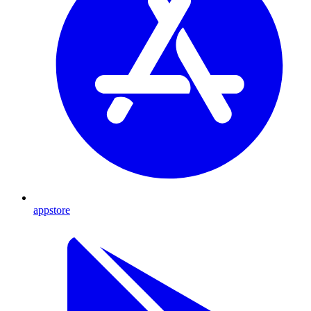
appstore