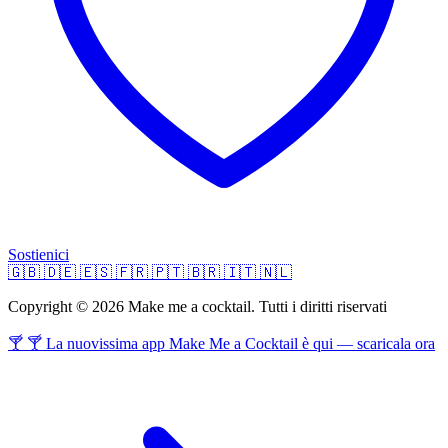
Sostienici
🇬🇧
🇩🇪
🇪🇸
🇫🇷
🇵🇹
🇧🇷
🇮🇹
🇳🇱
Copyright © 2026 Make me a cocktail. Tutti i diritti riservati
🍸 🍸 La nuovissima app Make Me a Cocktail è qui — scaricala ora