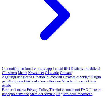
Comunità
Premium
Le nostre app
I nostri libri
Distintivi
Pubblicità
Chi siamo
Media
Newsletter
Glossario
Contatti
Aggiungi una ricetta
Creatore di cocktail
Creatore di widget
Plugin
per Wordpress
Guida alla tua collezione
Nuvola di ricerca
Carte
regalo
Partner di marca
Privacy Policy
Termini e condizioni
FAQ
Il nostro
impegno climatico
Stato del servizio
Registro delle modifiche