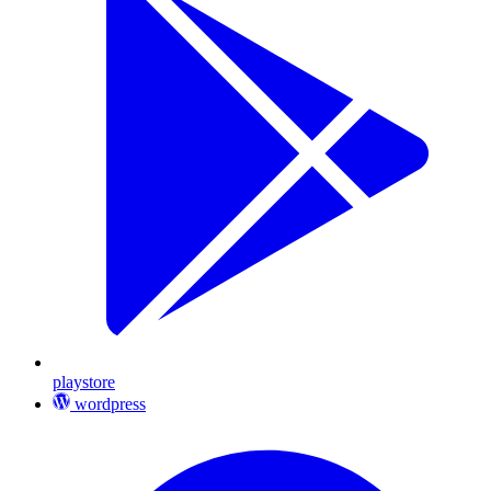
playstore
wordpress