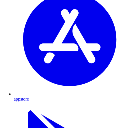
appstore