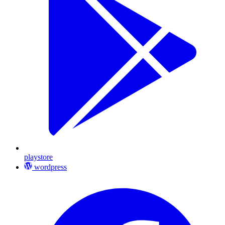
playstore
wordpress