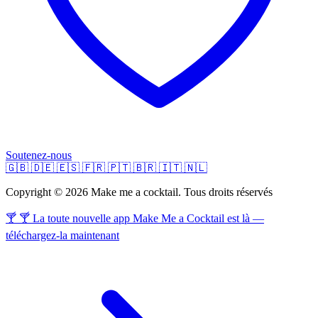
Soutenez-nous
🇬🇧
🇩🇪
🇪🇸
🇫🇷
🇵🇹
🇧🇷
🇮🇹
🇳🇱
Copyright © 2026 Make me a cocktail. Tous droits réservés
🍸 🍸 La toute nouvelle app Make Me a Cocktail est là —
téléchargez-la maintenant