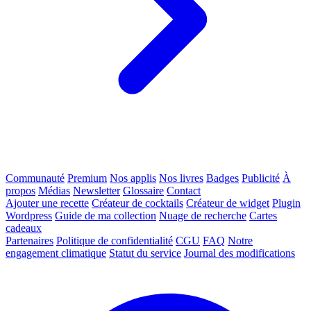
Communauté
Premium
Nos applis
Nos livres
Badges
Publicité
À
propos
Médias
Newsletter
Glossaire
Contact
Ajouter une recette
Créateur de cocktails
Créateur de widget
Plugin
Wordpress
Guide de ma collection
Nuage de recherche
Cartes
cadeaux
Partenaires
Politique de confidentialité
CGU
FAQ
Notre
engagement climatique
Statut du service
Journal des modifications