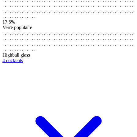
. . . . . . . . . . . . . . . . . . . . . . . . . . . . . . . . . . . . . . . . . . . . . . . . . . . . . .
. . . . . . . . . . . . . . . . . . . . . . . . . . . . . . . . . . . . . . . . . . . . . . . . . . . . . .
. . . . . . . . . . . . . .
17.5%
Verre populaire
. . . . . . . . . . . . . . . . . . . . . . . . . . . . . . . . . . . . . . . . . . . . . . . . . . . . . .
. . . . . . . . . . . . . . . . . . . . . . . . . . . . . . . . . . . . . . . . . . . . . . . . . . . . . .
. . . . . . . . . . . . . . . . . . . . . . . . . . . . . . . . . . . . . . . . . . . . . . . . . . . . . .
. . . . . . . . . . . . . .
Highball glass
4 cocktails