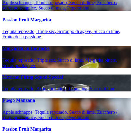
Apple schnapps, Tequila reposado, Succo di lime, Zucchero /
sciroppo semplice, Succo di mela, Peperoncini
Passion Fruit Margarita
Tequila reposado, Triple sec, Sciroppo di agave, Succo di lime,
Frutto della passione
Margarita on-the-rocks
Tequila reposado, Triple sec, Succo di lime, Margarita bitters,
Sciroppo di agave
Mexican Firing Squad Special
Tequila reposado, Aromatic bitters, Granatina, Succo di lime
Fuego Manzana
Apple schnapps, Tequila reposado, Succo di lime, Zucchero /
sciroppo semplice, Succo di mela, Peperoncini
Passion Fruit Margarita