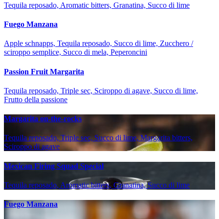
Tequila reposado, Aromatic bitters, Granatina, Succo di lime
Fuego Manzana
Apple schnapps, Tequila reposado, Succo di lime, Zucchero /
sciroppo semplice, Succo di mela, Peperoncini
Passion Fruit Margarita
Tequila reposado, Triple sec, Sciroppo di agave, Succo di lime,
Frutto della passione
Margarita on-the-rocks
Tequila reposado, Triple sec, Succo di lime, Margarita bitters,
Sciroppo di agave
Mexican Firing Squad Special
Tequila reposado, Aromatic bitters, Granatina, Succo di lime
Fuego Manzana