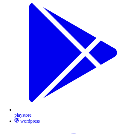
playstore
wordpress