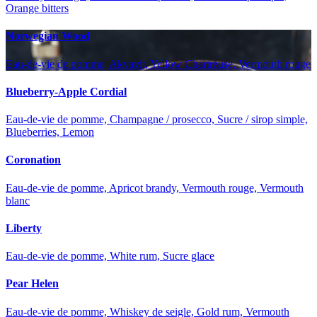
Orange bitters
Norwegian Wood
Eau-de-vie de pomme, Akvavit, Yellow Chartreuse, Vermouth rouge
Blueberry-Apple Cordial
Eau-de-vie de pomme, Champagne / prosecco, Sucre / sirop simple,
Blueberries, Lemon
Coronation
Eau-de-vie de pomme, Apricot brandy, Vermouth rouge, Vermouth
blanc
Liberty
Eau-de-vie de pomme, White rum, Sucre glace
Pear Helen
Eau-de-vie de pomme, Whiskey de seigle, Gold rum, Vermouth