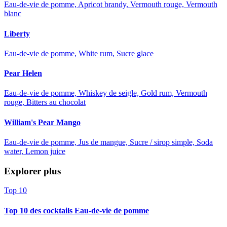
Eau-de-vie de pomme, Apricot brandy, Vermouth rouge, Vermouth
blanc
Liberty
Eau-de-vie de pomme, White rum, Sucre glace
Pear Helen
Eau-de-vie de pomme, Whiskey de seigle, Gold rum, Vermouth
rouge, Bitters au chocolat
William's Pear Mango
Eau-de-vie de pomme, Jus de mangue, Sucre / sirop simple, Soda
water, Lemon juice
Explorer plus
Top 10
Top 10 des cocktails Eau-de-vie de pomme