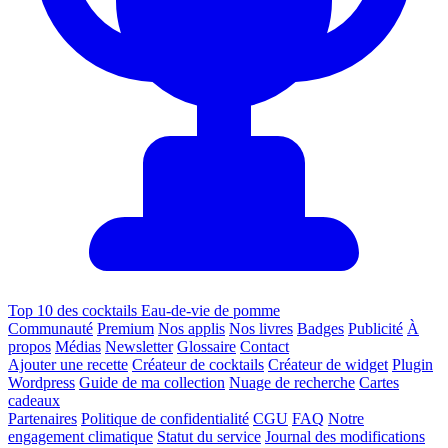
Top 10 des cocktails Eau-de-vie de pomme
Communauté
Premium
Nos applis
Nos livres
Badges
Publicité
À
propos
Médias
Newsletter
Glossaire
Contact
Ajouter une recette
Créateur de cocktails
Créateur de widget
Plugin
Wordpress
Guide de ma collection
Nuage de recherche
Cartes
cadeaux
Partenaires
Politique de confidentialité
CGU
FAQ
Notre
engagement climatique
Statut du service
Journal des modifications