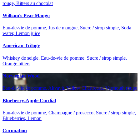
rouge, Bitters au chocolat
William's Pear Mango
Eau-de-vie de pomme, Jus de mangue, Sucre / sirop simple, Soda
water, Lemon juice
American Trilogy
Whiskey de seigle, Eau-de-vie de pomme, Sucre / sirop simple,
Orange bitters
Norwegian Wood
Eau-de-vie de pomme, Akvavit, Yellow Chartreuse, Vermouth rouge
Blueberry-Apple Cordial
Eau-de-vie de pomme, Champagne / prosecco, Sucre / sirop simple,
Blueberries, Lemon
Coronation