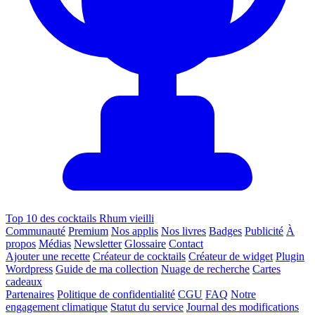
Top 10 des cocktails Rhum vieilli
Communauté
Premium
Nos applis
Nos livres
Badges
Publicité
À
propos
Médias
Newsletter
Glossaire
Contact
Ajouter une recette
Créateur de cocktails
Créateur de widget
Plugin
Wordpress
Guide de ma collection
Nuage de recherche
Cartes
cadeaux
Partenaires
Politique de confidentialité
CGU
FAQ
Notre
engagement climatique
Statut du service
Journal des modifications