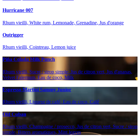
Hurricane 007
Rhum vieilli, White rum, Lemonade, Grenadine, Jus d'orange
Outrigger
Rhum vieilli, Cointreau, Lemon juice
Piña Colada Milk Punch
Rhum vieilli, Sucre / sirop simple, Jus de citron vert, Jus d'ananas,
Velvet Falernum, Eau de coco, Milk
Espresso Martini Sammy Junior
Rhum vieilli, Liqueur de café, Eau de coco, Café
Old Cuban
Rhum vieilli, Champagne / prosecco, Jus de citron vert, Sucre / sirop
simple, Bitters aromatiques, Mint leaves