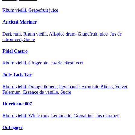
Rhum vieilli, Grapefruit juice
Ancient Mariner
Dark rum, Rhum vieilli, Allspice dram, Grapefruit juice, Jus de
citron vert, Sucre
Fidel Castro
Rhum vieilli, Ginger ale, Jus de citron vert
Jolly Jack Tar
Rhum vieilli, Orange liqueur, Peychaud's Aromatic Bitters, Velvet
Falernum, Essence de vanille, Sucre
Hurricane 007
Rhum vieilli, White rum, Lemonade, Grenadine, Jus d'orange
Outrigger