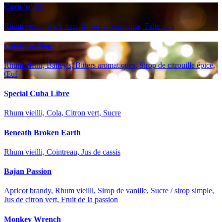
Corn 'n' Oil
Rhum vieilli, Dark rum, Bitters aromatiques, Falernum
Calabaza Nog
Rhum vieilli, Bailey's, Bitters aromatiques, Sirop de citrouille épicé,
Œuf
Special Cuba Libre
Rhum vieilli, Cola, Citron vert, Sucre
Beneath Broken Earth
Rhum vieilli, Cointreau, Jus de cassis
Bajan Passion
Apricot brandy, Rhum vieilli, Sirop de vanille, Sucre / sirop simple,
Jus de citron vert, Fruit de la passion
Monkey Wrench