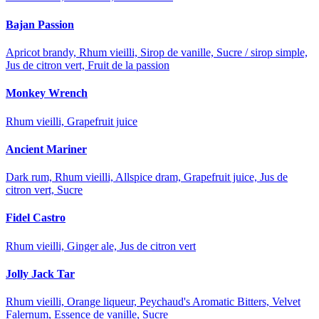
Bajan Passion
Apricot brandy, Rhum vieilli, Sirop de vanille, Sucre / sirop simple,
Jus de citron vert, Fruit de la passion
Monkey Wrench
Rhum vieilli, Grapefruit juice
Ancient Mariner
Dark rum, Rhum vieilli, Allspice dram, Grapefruit juice, Jus de
citron vert, Sucre
Fidel Castro
Rhum vieilli, Ginger ale, Jus de citron vert
Jolly Jack Tar
Rhum vieilli, Orange liqueur, Peychaud's Aromatic Bitters, Velvet
Falernum, Essence de vanille, Sucre