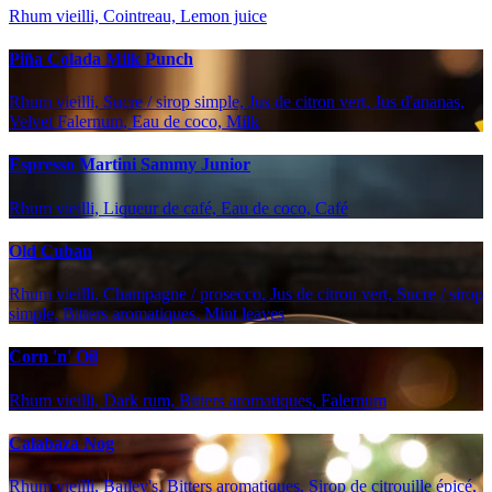
Rhum vieilli, Cointreau, Lemon juice
Piña Colada Milk Punch
Rhum vieilli, Sucre / sirop simple, Jus de citron vert, Jus d'ananas,
Velvet Falernum, Eau de coco, Milk
Espresso Martini Sammy Junior
Rhum vieilli, Liqueur de café, Eau de coco, Café
Old Cuban
Rhum vieilli, Champagne / prosecco, Jus de citron vert, Sucre / sirop
simple, Bitters aromatiques, Mint leaves
Corn 'n' Oil
Rhum vieilli, Dark rum, Bitters aromatiques, Falernum
Calabaza Nog
Rhum vieilli, Bailey's, Bitters aromatiques, Sirop de citrouille épicé,