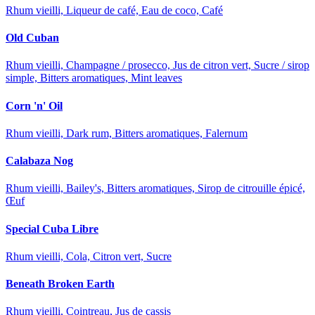
Rhum vieilli, Liqueur de café, Eau de coco, Café
Old Cuban
Rhum vieilli, Champagne / prosecco, Jus de citron vert, Sucre / sirop
simple, Bitters aromatiques, Mint leaves
Corn 'n' Oil
Rhum vieilli, Dark rum, Bitters aromatiques, Falernum
Calabaza Nog
Rhum vieilli, Bailey's, Bitters aromatiques, Sirop de citrouille épicé,
Œuf
Special Cuba Libre
Rhum vieilli, Cola, Citron vert, Sucre
Beneath Broken Earth
Rhum vieilli, Cointreau, Jus de cassis