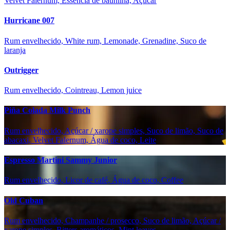
Velvet Falernum, Essência de baunilha, Açúcar
Hurricane 007
Rum envelhecido, White rum, Lemonade, Grenadine, Suco de
laranja
Outrigger
Rum envelhecido, Cointreau, Lemon juice
Piña Colada Milk Punch
Rum envelhecido, Açúcar / xarope simples, Suco de limão, Suco de
abacaxi, Velvet Falernum, Água de coco, Leite
Espresso Martini Sammy Junior
Rum envelhecido, Licor de café, Água de coco, Coffee
Old Cuban
Rum envelhecido, Champanhe / prosecco, Suco de limão, Açúcar /
xarope simples, Bitters aromáticos, Mint leaves