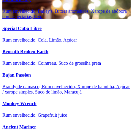
Rum envelhecido, Bailey's, Bitters aromáticos, Xarope de abóbora
com especiarias, Ovo
Special Cuba Libre
Rum envelhecido, Cola, Limão, Açúcar
Beneath Broken Earth
Rum envelhecido, Cointreau, Suco de groselha preta
Bajan Passion
Brandy de damasco, Rum envelhecido, Xarope de baunilha, Açúcar
/ xarope simples, Suco de limão, Maracujá
Monkey Wrench
Rum envelhecido, Grapefruit juice
Ancient Mariner