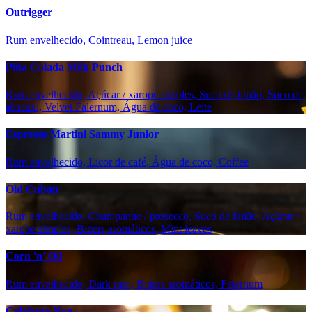
Outrigger
Rum envelhecido, Cointreau, Lemon juice
Piña Colada Milk Punch
Rum envelhecido, Açúcar / xarope simples, Suco de limão, Suco de
abacaxi, Velvet Falernum, Água de coco, Leite
Espresso Martini Sammy Junior
Rum envelhecido, Licor de café, Água de coco, Coffee
Old Cuban
Rum envelhecido, Champanhe / prosecco, Suco de limão, Açúcar /
xarope simples, Bitters aromáticos, Mint leaves
Corn 'n' Oil
Rum envelhecido, Dark rum, Bitters aromáticos, Falernum
Calabaza Nog