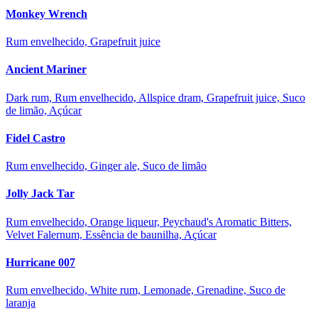
Monkey Wrench
Rum envelhecido, Grapefruit juice
Ancient Mariner
Dark rum, Rum envelhecido, Allspice dram, Grapefruit juice, Suco
de limão, Açúcar
Fidel Castro
Rum envelhecido, Ginger ale, Suco de limão
Jolly Jack Tar
Rum envelhecido, Orange liqueur, Peychaud's Aromatic Bitters,
Velvet Falernum, Essência de baunilha, Açúcar
Hurricane 007
Rum envelhecido, White rum, Lemonade, Grenadine, Suco de
laranja