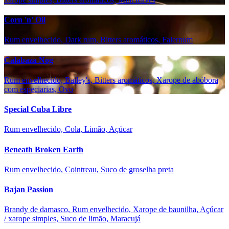
Corn 'n' Oil
Rum envelhecido, Dark rum, Bitters aromáticos, Falernum
Calabaza Nog
Rum envelhecido, Bailey's, Bitters aromáticos, Xarope de abóbora
com especiarias, Ovo
Special Cuba Libre
Rum envelhecido, Cola, Limão, Açúcar
Beneath Broken Earth
Rum envelhecido, Cointreau, Suco de groselha preta
Bajan Passion
Brandy de damasco, Rum envelhecido, Xarope de baunilha, Açúcar
/ xarope simples, Suco de limão, Maracujá