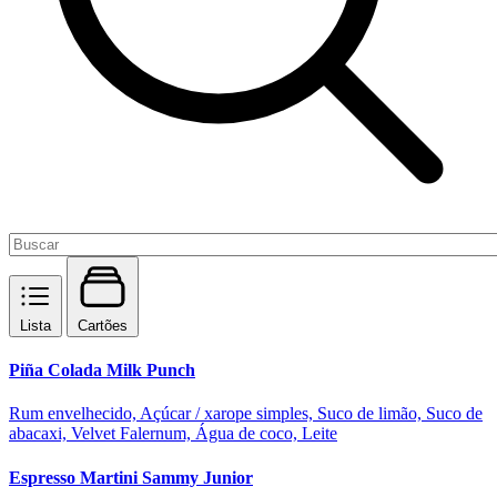
Lista
Cartões
Piña Colada Milk Punch
Rum envelhecido, Açúcar / xarope simples, Suco de limão, Suco de
abacaxi, Velvet Falernum, Água de coco, Leite
Espresso Martini Sammy Junior