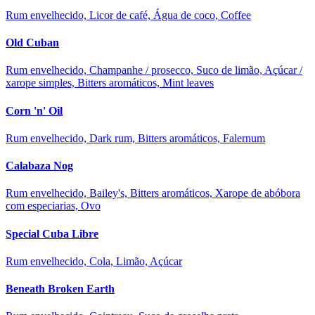
Rum envelhecido, Licor de café, Água de coco, Coffee
Old Cuban
Rum envelhecido, Champanhe / prosecco, Suco de limão, Açúcar /
xarope simples, Bitters aromáticos, Mint leaves
Corn 'n' Oil
Rum envelhecido, Dark rum, Bitters aromáticos, Falernum
Calabaza Nog
Rum envelhecido, Bailey's, Bitters aromáticos, Xarope de abóbora
com especiarias, Ovo
Special Cuba Libre
Rum envelhecido, Cola, Limão, Açúcar
Beneath Broken Earth