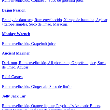
Rum envelhecido, Cointreau, Suco de groselha preta
Bajan Passion
Brandy de damasco, Rum envelhecido, Xarope de baunilha, Açúcar
/ xarope simples, Suco de limão, Maracujá
Monkey Wrench
Rum envelhecido, Grapefruit juice
Ancient Mariner
Dark rum, Rum envelhecido, Allspice dram, Grapefruit juice, Suco
de limão, Açúcar
Fidel Castro
Rum envelhecido, Ginger ale, Suco de limão
Jolly Jack Tar
Rum envelhecido, Orange liqueur, Peychaud's Aromatic Bitters,