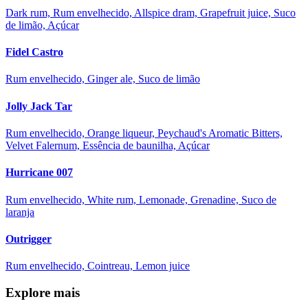
Dark rum, Rum envelhecido, Allspice dram, Grapefruit juice, Suco
de limão, Açúcar
Fidel Castro
Rum envelhecido, Ginger ale, Suco de limão
Jolly Jack Tar
Rum envelhecido, Orange liqueur, Peychaud's Aromatic Bitters,
Velvet Falernum, Essência de baunilha, Açúcar
Hurricane 007
Rum envelhecido, White rum, Lemonade, Grenadine, Suco de
laranja
Outrigger
Rum envelhecido, Cointreau, Lemon juice
Explore mais