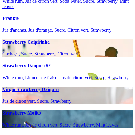
White rum, Jus de citron vert, Soda water, Sucre, Strawberry, Mint
leaves
Frankie
Jus d'ananas, Jus d'orange, Sucre, Citron vert, Strawberry
Strawberry Caipirinha
Cachaça, Sucre, Strawberry, Citron vert
Strawberry Daiquiri #2`
White rum, Liqueur de fraise, Jus de citron vert, Sucre, Strawberry
Virgin Strawberry Daiquiri
Jus de citron vert, Sucre, Strawberry
Strawberry Mojito
White rum, Jus de citron vert, Sucre, Strawberry, Mint leaves