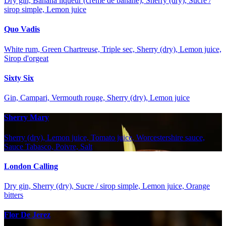
Dry gin, Banana liqueur (crème de banane), Sherry (dry), Sucre /
sirop simple, Lemon juice
Quo Vadis
White rum, Green Chartreuse, Triple sec, Sherry (dry), Lemon juice,
Sirop d'orgeat
Sixty Six
Gin, Campari, Vermouth rouge, Sherry (dry), Lemon juice
Sherry Mary
Sherry (dry), Lemon juice, Tomato juice, Worcestershire sauce,
Sauce Tabasco, Poivre, Salt
London Calling
Dry gin, Sherry (dry), Sucre / sirop simple, Lemon juice, Orange
bitters
Flor De Jerez