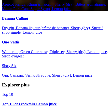
Apricot brandy, Rhum jamaïcain, Sherry (dry), Bitters aromatiques,
Monin Pure Cane Sugar Syrup, Lemon juice
Banana Calling
Dry gin, Banana liqueur (crème de banane), Sherry (dry), Sucre /
sirop simple, Lemon juice
Quo Vadis
White rum, Green Chartreuse, Triple sec, Sherry (dry), Lemon juice,
Sirop d'orgeat
Sixty Six
Gin, Campari, Vermouth rouge, Sherry (dry), Lemon juice
Explorer plus
Top 10
Top 10 des cocktails Lemon juice