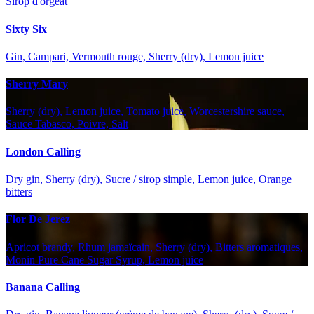
Sirop d'orgeat
Sixty Six
Gin, Campari, Vermouth rouge, Sherry (dry), Lemon juice
Sherry Mary
Sherry (dry), Lemon juice, Tomato juice, Worcestershire sauce,
Sauce Tabasco, Poivre, Salt
London Calling
Dry gin, Sherry (dry), Sucre / sirop simple, Lemon juice, Orange
bitters
Flor De Jerez
Apricot brandy, Rhum jamaïcain, Sherry (dry), Bitters aromatiques,
Monin Pure Cane Sugar Syrup, Lemon juice
Banana Calling