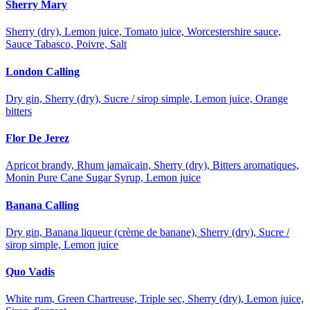
Sherry Mary
Sherry (dry), Lemon juice, Tomato juice, Worcestershire sauce,
Sauce Tabasco, Poivre, Salt
London Calling
Dry gin, Sherry (dry), Sucre / sirop simple, Lemon juice, Orange
bitters
Flor De Jerez
Apricot brandy, Rhum jamaïcain, Sherry (dry), Bitters aromatiques,
Monin Pure Cane Sugar Syrup, Lemon juice
Banana Calling
Dry gin, Banana liqueur (crème de banane), Sherry (dry), Sucre /
sirop simple, Lemon juice
Quo Vadis
White rum, Green Chartreuse, Triple sec, Sherry (dry), Lemon juice,