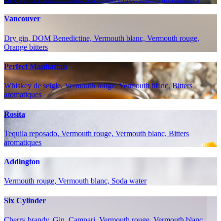
Vancouver
Dry gin, DOM Benedictine, Vermouth blanc, Vermouth rouge,
Orange bitters
Perfect Manhattan
Whiskey de seigle, Vermouth rouge, Vermouth blanc, Bitters
aromatiques
Rosita
Tequila reposado, Vermouth rouge, Vermouth blanc, Bitters
aromatiques
Addington
Vermouth rouge, Vermouth blanc, Soda water
Six Cylinder
Cherry brandy, Gin, Campari, Vermouth rouge, Vermouth blanc,