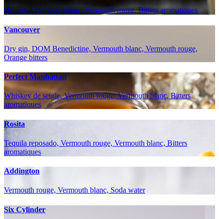
Dry gin, Vermouth blanc, Vermouth rouge, Bitters aromatiques
Vancouver
Dry gin, DOM Benedictine, Vermouth blanc, Vermouth rouge,
Orange bitters
Perfect Manhattan
Whiskey de seigle, Vermouth rouge, Vermouth blanc, Bitters
aromatiques
Rosita
Tequila reposado, Vermouth rouge, Vermouth blanc, Bitters
aromatiques
Addington
Vermouth rouge, Vermouth blanc, Soda water
Six Cylinder