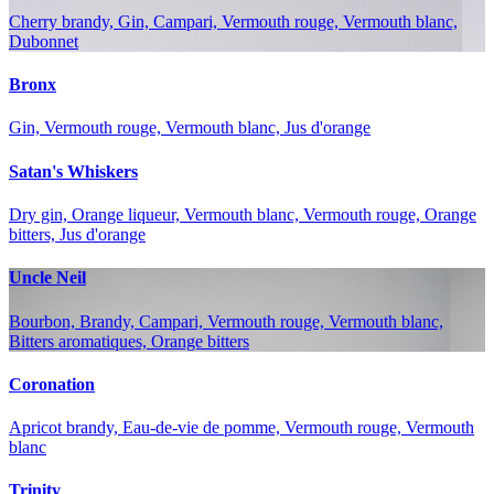
Cherry brandy, Gin, Campari, Vermouth rouge, Vermouth blanc,
Dubonnet
Bronx
Gin, Vermouth rouge, Vermouth blanc, Jus d'orange
Satan's Whiskers
Dry gin, Orange liqueur, Vermouth blanc, Vermouth rouge, Orange
bitters, Jus d'orange
Uncle Neil
Bourbon, Brandy, Campari, Vermouth rouge, Vermouth blanc,
Bitters aromatiques, Orange bitters
Coronation
Apricot brandy, Eau-de-vie de pomme, Vermouth rouge, Vermouth
blanc
Trinity