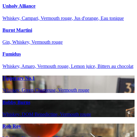
Unholy Alliance
Whiskey, Campari, Vermouth rouge, Jus d'orange, Eau tonique
Burnt Martini
Gin, Whiskey, Vermouth rouge
Fumidus
Whiskey, Amaro, Vermouth rouge, Lemon juice, Bitters au chocolat
Tipperary No.1
Whiskey, Green Chartreuse, Vermouth rouge
Bobby Burns
Whiskey, DOM Benedictine, Vermouth rouge
Rob Roy