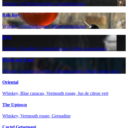
Whiskey, DOM Benedictine, Vermouth rouge
Rob Roy
Whiskey, Vermouth rouge, Bitters aromatiques
BFG
Whiskey, Drambuie, Vermouth rouge, Bitters aromatiques
Blood and Sand
Whiskey, Liqueur de cerise, Vermouth rouge, Blood orange juice
Oriental
Whiskey, Blue curaçao, Vermouth rouge, Jus de citron vert
The Uptown
Whiskey, Vermouth rouge, Grenadine
Coctel Getsemani