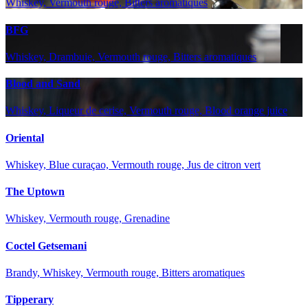
Whiskey, Vermouth rouge, Bitters aromatiques
BFG
Whiskey, Drambuie, Vermouth rouge, Bitters aromatiques
Blood and Sand
Whiskey, Liqueur de cerise, Vermouth rouge, Blood orange juice
Oriental
Whiskey, Blue curaçao, Vermouth rouge, Jus de citron vert
The Uptown
Whiskey, Vermouth rouge, Grenadine
Coctel Getsemani
Brandy, Whiskey, Vermouth rouge, Bitters aromatiques
Tipperary