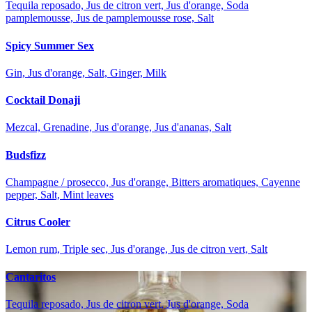
Tequila reposado, Jus de citron vert, Jus d'orange, Soda
pamplemousse, Jus de pamplemousse rose, Salt
Spicy Summer Sex
Gin, Jus d'orange, Salt, Ginger, Milk
Cocktail Donaji
Mezcal, Grenadine, Jus d'orange, Jus d'ananas, Salt
Budsfizz
Champagne / prosecco, Jus d'orange, Bitters aromatiques, Cayenne
pepper, Salt, Mint leaves
Citrus Cooler
Lemon rum, Triple sec, Jus d'orange, Jus de citron vert, Salt
Cantaritos
Tequila reposado, Jus de citron vert, Jus d'orange, Soda