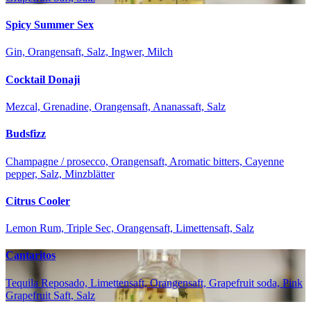
Spicy Summer Sex
Gin, Orangensaft, Salz, Ingwer, Milch
Cocktail Donaji
Mezcal, Grenadine, Orangensaft, Ananassaft, Salz
Budsfizz
Champagne / prosecco, Orangensaft, Aromatic bitters, Cayenne
pepper, Salz, Minzblätter
Citrus Cooler
Lemon Rum, Triple Sec, Orangensaft, Limettensaft, Salz
Cantaritos
Tequila Reposado, Limettensaft, Orangensaft, Grapefruit soda, Pink
Grapefruit Saft, Salz