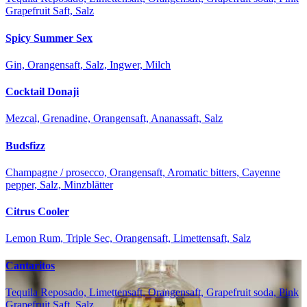
Grapefruit Saft, Salz
Spicy Summer Sex
Gin, Orangensaft, Salz, Ingwer, Milch
Cocktail Donaji
Mezcal, Grenadine, Orangensaft, Ananassaft, Salz
Budsfizz
Champagne / prosecco, Orangensaft, Aromatic bitters, Cayenne
pepper, Salz, Minzblätter
Citrus Cooler
Lemon Rum, Triple Sec, Orangensaft, Limettensaft, Salz
Cantaritos
Tequila Reposado, Limettensaft, Orangensaft, Grapefruit soda, Pink
Grapefruit Saft, Salz