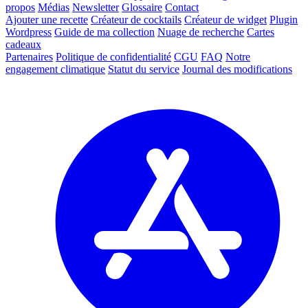
propos
Médias
Newsletter
Glossaire
Contact
Ajouter une recette
Créateur de cocktails
Créateur de widget
Plugin
Wordpress
Guide de ma collection
Nuage de recherche
Cartes
cadeaux
Partenaires
Politique de confidentialité
CGU
FAQ
Notre
engagement climatique
Statut du service
Journal des modifications