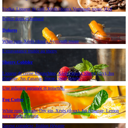
Vodka, Liqueur de café, Xérès (doux), Vermouth rouge, Œuf
Délice doux et herbacé
Dolores
White rum, Xérès (doux), Vermouth rouge
Extravagance fruitée au sherry
Sherry Cobbler
Liqueur de cerise Maraschino, Xérès (doux), Sherry (dry), Jus
d'orange, Jus d'ananas, Sucre / sirop simple
Une infusion agrumée et noisettée.
Fog Cutter
White rum, Brandy, Dry gin, Xérès (doux), Jus d'orange, Lemon
juice, Sirop d'orgeat
Saveur complexe, finition élégante