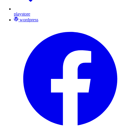
playstore
wordpress