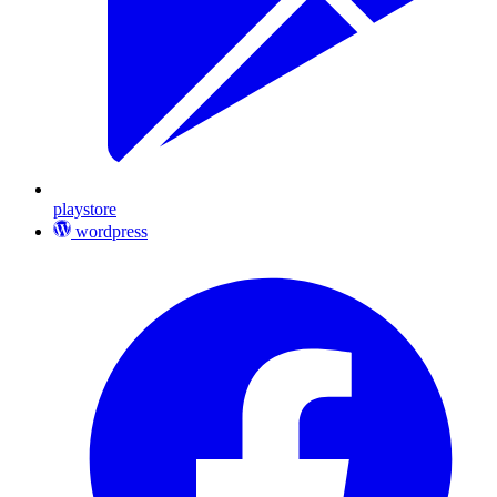
playstore
wordpress