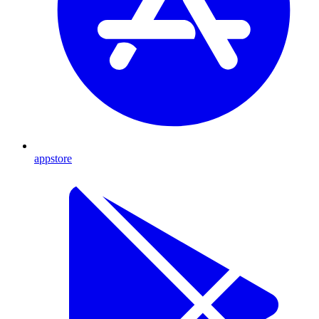
appstore