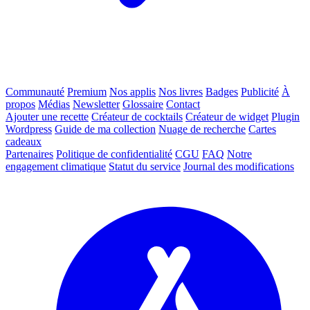
Communauté
Premium
Nos applis
Nos livres
Badges
Publicité
À
propos
Médias
Newsletter
Glossaire
Contact
Ajouter une recette
Créateur de cocktails
Créateur de widget
Plugin
Wordpress
Guide de ma collection
Nuage de recherche
Cartes
cadeaux
Partenaires
Politique de confidentialité
CGU
FAQ
Notre
engagement climatique
Statut du service
Journal des modifications