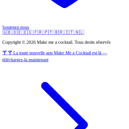
Soutenez-nous
🇬🇧
🇩🇪
🇪🇸
🇫🇷
🇵🇹
🇧🇷
🇮🇹
🇳🇱
Copyright © 2026 Make me a cocktail. Tous droits réservés
🍸 🍸 La toute nouvelle app Make Me a Cocktail est là —
téléchargez-la maintenant