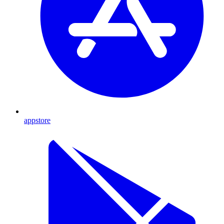
appstore