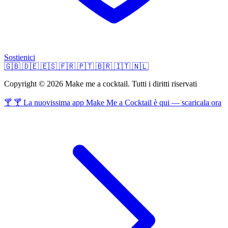
Sostienici
🇬🇧
🇩🇪
🇪🇸
🇫🇷
🇵🇹
🇧🇷
🇮🇹
🇳🇱
Copyright © 2026 Make me a cocktail. Tutti i diritti riservati
🍸 🍸 La nuovissima app Make Me a Cocktail è qui — scaricala ora