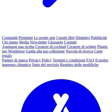
Comunità
Premium
Le nostre app
I nostri libri
Distintivi
Pubblicità
Chi siamo
Media
Newsletter
Glossario
Contatti
Aggiungi una ricetta
Creatore di cocktail
Creatore di widget
Plugin
per Wordpress
Guida alla tua collezione
Nuvola di ricerca
Carte
regalo
Partner di marca
Privacy Policy
Termini e condizioni
FAQ
Il nostro
impegno climatico
Stato del servizio
Registro delle modifiche