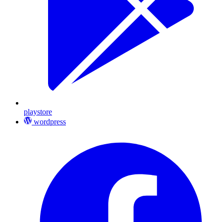
playstore
wordpress