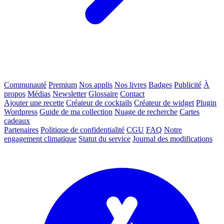
Communauté
Premium
Nos applis
Nos livres
Badges
Publicité
À
propos
Médias
Newsletter
Glossaire
Contact
Ajouter une recette
Créateur de cocktails
Créateur de widget
Plugin
Wordpress
Guide de ma collection
Nuage de recherche
Cartes
cadeaux
Partenaires
Politique de confidentialité
CGU
FAQ
Notre
engagement climatique
Statut du service
Journal des modifications