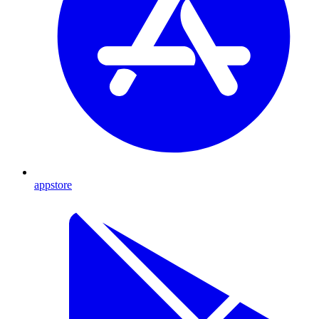
appstore