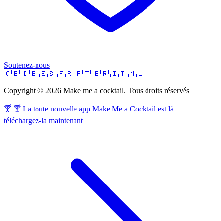
Soutenez-nous
🇬🇧
🇩🇪
🇪🇸
🇫🇷
🇵🇹
🇧🇷
🇮🇹
🇳🇱
Copyright © 2026 Make me a cocktail. Tous droits réservés
🍸 🍸 La toute nouvelle app Make Me a Cocktail est là —
téléchargez-la maintenant