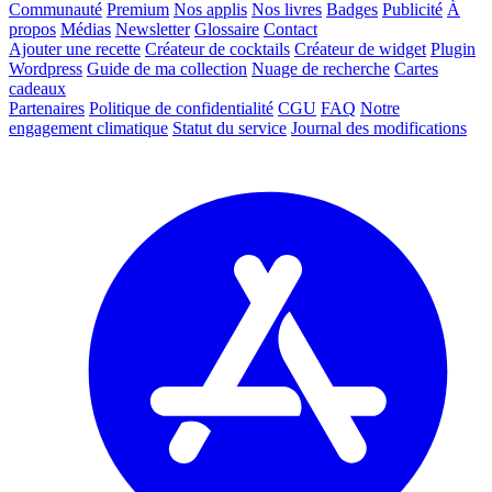
Communauté
Premium
Nos applis
Nos livres
Badges
Publicité
À
propos
Médias
Newsletter
Glossaire
Contact
Ajouter une recette
Créateur de cocktails
Créateur de widget
Plugin
Wordpress
Guide de ma collection
Nuage de recherche
Cartes
cadeaux
Partenaires
Politique de confidentialité
CGU
FAQ
Notre
engagement climatique
Statut du service
Journal des modifications