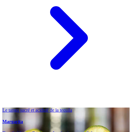
Le tango sucré et acidulé de la tequila
Margarita