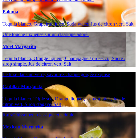
Paloma
Tequila blanco, Grapefruit juice, Soda water, Jus de citron vert, Salt
Une touche luxueuse sur un classique adoré.
Moët Margarita
Tequila blanco, Orange liqueur, Champagne / prosecco, Sucre /
sirop simple, Jus de citron vert, Salt
Le luxe dans un verre, savourez chaque gorgée exquise
Cadillac Margarita
Tequila blanco, Triple sec, Orange liqueur, Lemon juice, Jus de
citron vert, Sirop d'agave, Salt
Rafraîchissement classique et acidulé
Mexican Margarita