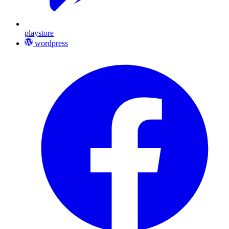
playstore
wordpress