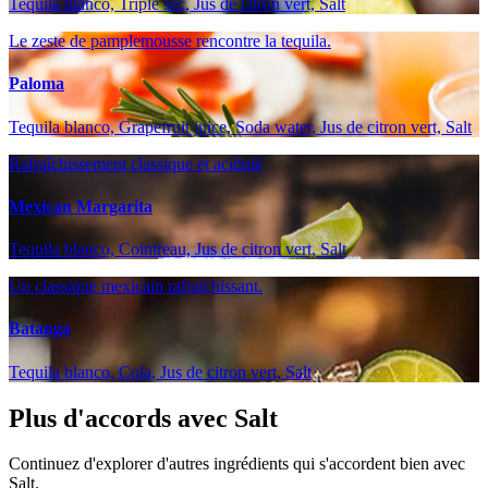
Tequila blanco, Triple sec, Jus de citron vert, Salt
Le zeste de pamplemousse rencontre la tequila.
Paloma
Tequila blanco, Grapefruit juice, Soda water, Jus de citron vert, Salt
Rafraîchissement classique et acidulé
Mexican Margarita
Tequila blanco, Cointreau, Jus de citron vert, Salt
Un classique mexicain rafraîchissant.
Batanga
Tequila blanco, Cola, Jus de citron vert, Salt
Plus d'accords avec Salt
Continuez d'explorer d'autres ingrédients qui s'accordent bien avec
Salt.