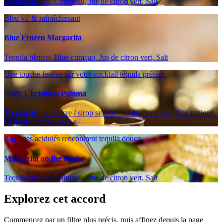
Tequila blanco, Cointreau, Jus de citron vert, Salt
Bleu vif & rafraîchissant
Blue Frozen Margarita
Tequila blanco, Blue curaçao, Jus de citron vert, Salt
Une touche festive sur votre cocktail tequila préféré.
Spicy Christmas Paloma
Tequila blanco, Sucre / sirop simple, Jus de citron vert, Eau tonique,
Grapefruit juice, Salt
Agrumes acidulés rencontrent tequila douce
Margarita on the Rocks
Tequila blanco, Cointreau, Jus de citron vert, Salt
Explorez cet accord
Commencez par un filtre plus précis, puis affinez depuis la page