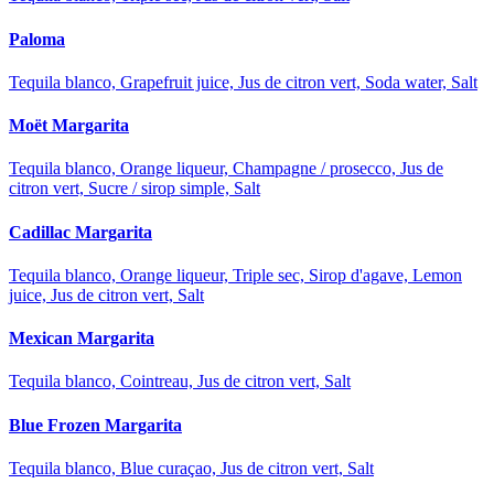
Paloma
Tequila blanco, Grapefruit juice, Jus de citron vert, Soda water, Salt
Moët Margarita
Tequila blanco, Orange liqueur, Champagne / prosecco, Jus de
citron vert, Sucre / sirop simple, Salt
Cadillac Margarita
Tequila blanco, Orange liqueur, Triple sec, Sirop d'agave, Lemon
juice, Jus de citron vert, Salt
Mexican Margarita
Tequila blanco, Cointreau, Jus de citron vert, Salt
Blue Frozen Margarita
Tequila blanco, Blue curaçao, Jus de citron vert, Salt