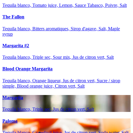
Tequila blanco, Tomato juice, Lemon, Sauce Tabasco, Poivre, Salt
The Fallon
Tequila blanco, Bitters aromatiques, Sirop d'agave, Salt, Maple
syrup
Margarita #2
Tequila blanco, Triple sec, Sour mix, Jus de citron vert, Salt
Blood Orange Margarita
Tequila blanco, Orange liqueur, Jus de citron vert, Sucre / sirop
simple, Blood orange juice, Citron vert, Salt
Margarita
Tequila blanco, Triple sec, Jus de citron vert, Salt
Paloma
Tequila blanco, Grapefruit juice, Jus de citron vert, Soda water, Salt