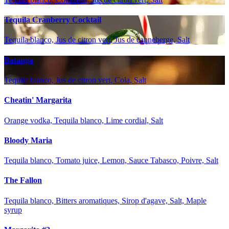
Tequila Cranberry Cocktail
Tequila blanco, Jus de citron vert, Jus de canneberge, Salt
Batanga
Tequila blanco, Jus de citron vert, Cola, Salt
Cheatin' Margarita
Orange vodka, Tequila blanco, Lime cordial, Salt
Bloody Maria
Tequila blanco, Tomato juice, Lemon, Sauce Tabasco, Poivre, Salt
The Fallon
Tequila blanco, Bitters aromatiques, Sirop d'agave, Salt, Maple
syrup