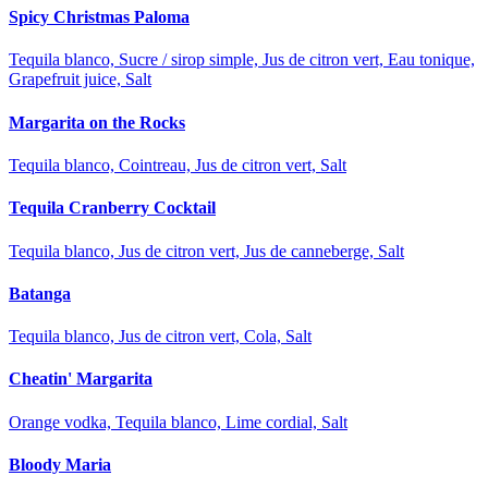
Spicy Christmas Paloma
Tequila blanco, Sucre / sirop simple, Jus de citron vert, Eau tonique,
Grapefruit juice, Salt
Margarita on the Rocks
Tequila blanco, Cointreau, Jus de citron vert, Salt
Tequila Cranberry Cocktail
Tequila blanco, Jus de citron vert, Jus de canneberge, Salt
Batanga
Tequila blanco, Jus de citron vert, Cola, Salt
Cheatin' Margarita
Orange vodka, Tequila blanco, Lime cordial, Salt
Bloody Maria