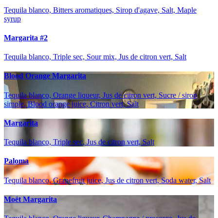
Tequila blanco, Bitters aromatiques, Sirop d'agave, Salt, Maple
syrup
Margarita #2
Tequila blanco, Triple sec, Sour mix, Jus de citron vert, Salt
Blood Orange Margarita
Tequila blanco, Orange liqueur, Jus de citron vert, Sucre / sirop
simple, Blood orange juice, Citron vert, Salt
Margarita
Tequila blanco, Triple sec, Jus de citron vert, Salt
Paloma
Tequila blanco, Grapefruit juice, Jus de citron vert, Soda water, Salt
Moët Margarita