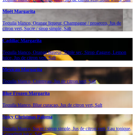
Moët Margarita
Tequila blanco, Orange liqueur, Champagne / prosecco, Jus de
citron vert, Sucre / sirop simple, Salt
Cadillac Margarita
Tequila blanco, Orange liqueur, Triple sec, Sirop d'agave, Lemon
juice, Jus de citron vert, Salt
Mexican Margarita
Tequila blanco, Cointreau, Jus de citron vert, Salt
Blue Frozen Margarita
Tequila blanco, Blue curaçao, Jus de citron vert, Salt
Spicy Christmas Paloma
Tequila blanco, Sucre / sirop simple, Jus de citron vert, Eau tonique,
Grapefruit juice, Salt