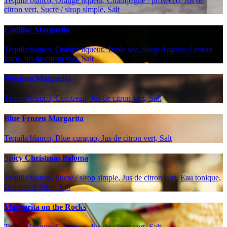
Tequila blanco, Orange liqueur, Champagne / prosecco, Jus de
citron vert, Sucre / sirop simple, Salt
Cadillac Margarita
Tequila blanco, Orange liqueur, Triple sec, Sirop d'agave, Lemon
juice, Jus de citron vert, Salt
Mexican Margarita
Tequila blanco, Cointreau, Jus de citron vert, Salt
Blue Frozen Margarita
Tequila blanco, Blue curaçao, Jus de citron vert, Salt
Spicy Christmas Paloma
Tequila blanco, Sucre / sirop simple, Jus de citron vert, Eau tonique,
Grapefruit juice, Salt
Margarita on the Rocks
Tequila blanco, Cointreau, Jus de citron vert, Salt