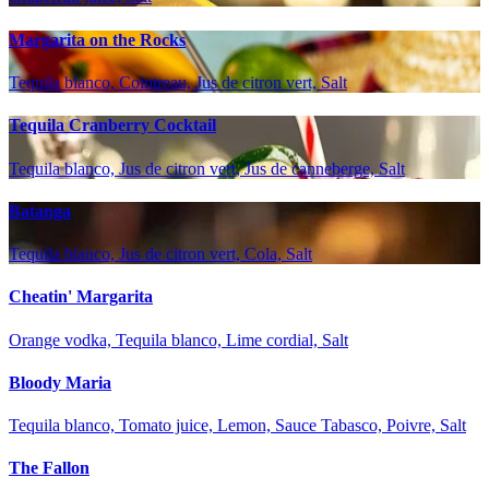
Margarita on the Rocks
Tequila blanco, Cointreau, Jus de citron vert, Salt
Tequila Cranberry Cocktail
Tequila blanco, Jus de citron vert, Jus de canneberge, Salt
Batanga
Tequila blanco, Jus de citron vert, Cola, Salt
Cheatin' Margarita
Orange vodka, Tequila blanco, Lime cordial, Salt
Bloody Maria
Tequila blanco, Tomato juice, Lemon, Sauce Tabasco, Poivre, Salt
The Fallon