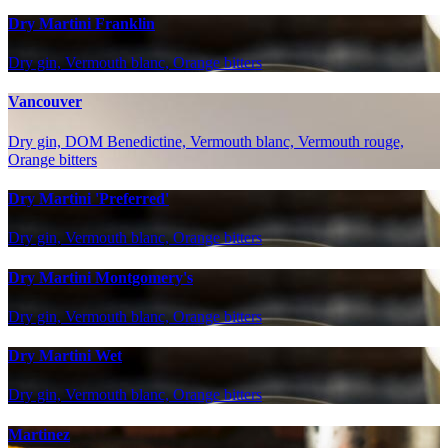
Dry Martini Franklin
Dry gin, Vermouth blanc, Orange bitters
Vancouver
Dry gin, DOM Benedictine, Vermouth blanc, Vermouth rouge,
Orange bitters
Dry Martini 'Preferred'
Dry gin, Vermouth blanc, Orange bitters
Dry Martini Montgomery's
Dry gin, Vermouth blanc, Orange bitters
Dry Martini Wet
Dry gin, Vermouth blanc, Orange bitters
Martinez