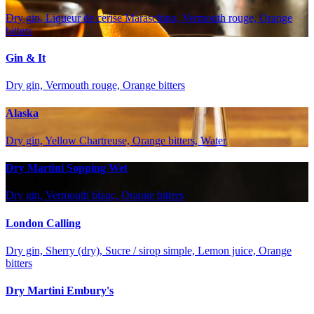
Dry gin, Liqueur de cerise Maraschino, Vermouth rouge, Orange
bitters
Gin & It
Dry gin, Vermouth rouge, Orange bitters
Alaska
Dry gin, Yellow Chartreuse, Orange bitters, Water
Dry Martini Sopping Wet
Dry gin, Vermouth blanc, Orange bitters
London Calling
Dry gin, Sherry (dry), Sucre / sirop simple, Lemon juice, Orange
bitters
Dry Martini Embury's