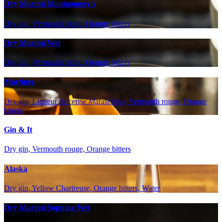
Dry Martini Montgomery's
Dry gin, Vermouth blanc, Orange bitters
Dry Martini Wet
Dry gin, Vermouth blanc, Orange bitters
Martinez
Dry gin, Liqueur de cerise Maraschino, Vermouth rouge, Orange
bitters
Gin & It
Dry gin, Vermouth rouge, Orange bitters
Alaska
Dry gin, Yellow Chartreuse, Orange bitters, Water
Dry Martini Sopping Wet