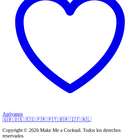
Apóyanos
🇬🇧
🇩🇪
🇪🇸
🇫🇷
🇵🇹
🇧🇷
🇮🇹
🇳🇱
Copyright © 2026 Make Me a Cocktail. Todos los derechos
reservados