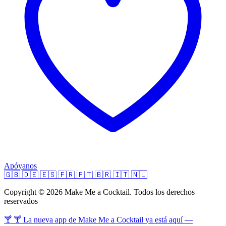
Apóyanos
🇬🇧
🇩🇪
🇪🇸
🇫🇷
🇵🇹
🇧🇷
🇮🇹
🇳🇱
Copyright © 2026 Make Me a Cocktail. Todos los derechos
reservados
🍸 🍸 La nueva app de Make Me a Cocktail ya está aquí —