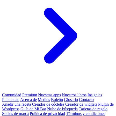
Comunidad
Premium
Nuestras apps
Nuestros libros
Insignias
Publicidad
Acerca de
Medios
Boletín
Glosario
Contacto
Añadir una receta
Creador de cócteles
Creador de widgets
Plugin de
Wordpress
Guía de Mi Bar
Nube de búsqueda
Tarjetas de regalo
Socios de marca
Política de privacidad
Términos y condiciones