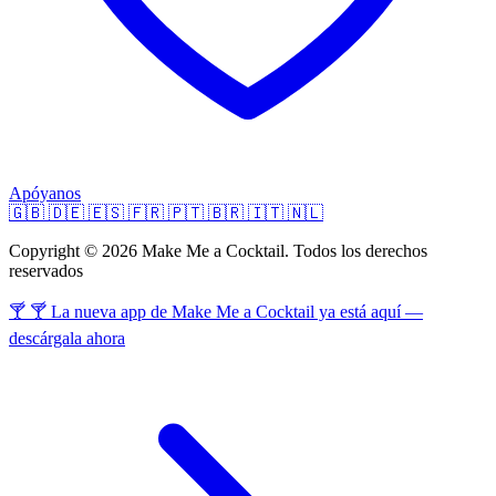
Apóyanos
🇬🇧
🇩🇪
🇪🇸
🇫🇷
🇵🇹
🇧🇷
🇮🇹
🇳🇱
Copyright © 2026 Make Me a Cocktail. Todos los derechos
reservados
🍸 🍸 La nueva app de Make Me a Cocktail ya está aquí —
descárgala ahora