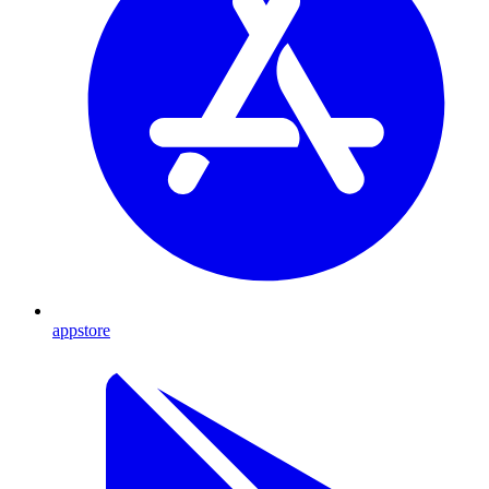
appstore