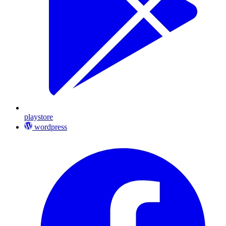
playstore
wordpress