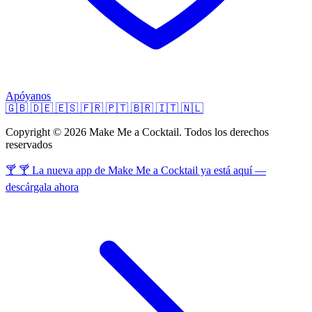
Apóyanos
🇬🇧
🇩🇪
🇪🇸
🇫🇷
🇵🇹
🇧🇷
🇮🇹
🇳🇱
Copyright © 2026 Make Me a Cocktail. Todos los derechos
reservados
🍸 🍸 La nueva app de Make Me a Cocktail ya está aquí —
descárgala ahora