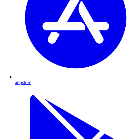
appstore