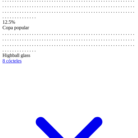
. . . . . . . . . . . . . . . . . . . . . . . . . . . . . . . . . . . . . . . . . . . . . . . . . . . . . .
. . . . . . . . . . . . . . . . . . . . . . . . . . . . . . . . . . . . . . . . . . . . . . . . . . . . . .
. . . . . . . . . . . . . .
12.5%
Copa popular
. . . . . . . . . . . . . . . . . . . . . . . . . . . . . . . . . . . . . . . . . . . . . . . . . . . . . .
. . . . . . . . . . . . . . . . . . . . . . . . . . . . . . . . . . . . . . . . . . . . . . . . . . . . . .
. . . . . . . . . . . . . . . . . . . . . . . . . . . . . . . . . . . . . . . . . . . . . . . . . . . . . .
. . . . . . . . . . . . . .
Highball glass
8 cócteles