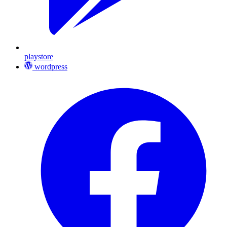
playstore
wordpress