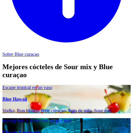
Sobre Blue curaçao
Mejores cócteles de Sour mix y Blue
curaçao
Escape tropical en un vaso
Blue Hawaii
Vodka, Ron blanco, Blue curaçao, Jugo de piña, Sour mix
Burbujeante y ácido con un giro azul.
Electric Lemonade