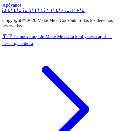
Apóyanos
🇬🇧
🇩🇪
🇪🇸
🇫🇷
🇵🇹
🇧🇷
🇮🇹
🇳🇱
Copyright © 2026 Make Me a Cocktail. Todos los derechos
reservados
🍸 🍸 La nueva app de Make Me a Cocktail ya está aquí —
descárgala ahora