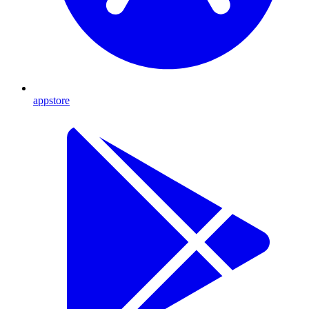
appstore