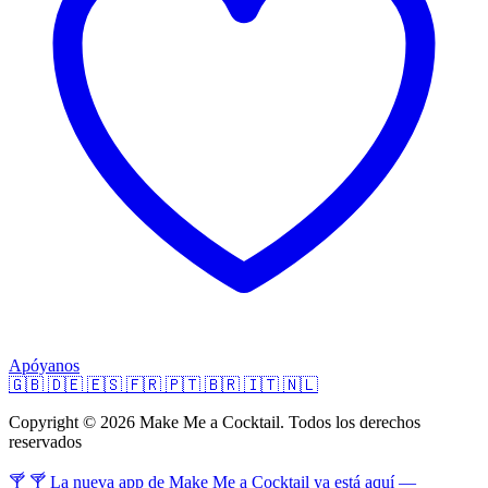
Apóyanos
🇬🇧
🇩🇪
🇪🇸
🇫🇷
🇵🇹
🇧🇷
🇮🇹
🇳🇱
Copyright © 2026 Make Me a Cocktail. Todos los derechos
reservados
🍸 🍸 La nueva app de Make Me a Cocktail ya está aquí —