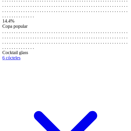
. . . . . . . . . . . . . . . . . . . . . . . . . . . . . . . . . . . . . . . . . . . . . . . . . . . . . .
. . . . . . . . . . . . . . . . . . . . . . . . . . . . . . . . . . . . . . . . . . . . . . . . . . . . . .
. . . . . . . . . . . . . .
14.4%
Copa popular
. . . . . . . . . . . . . . . . . . . . . . . . . . . . . . . . . . . . . . . . . . . . . . . . . . . . . .
. . . . . . . . . . . . . . . . . . . . . . . . . . . . . . . . . . . . . . . . . . . . . . . . . . . . . .
. . . . . . . . . . . . . . . . . . . . . . . . . . . . . . . . . . . . . . . . . . . . . . . . . . . . . .
. . . . . . . . . . . . . .
Cocktail glass
6 cócteles