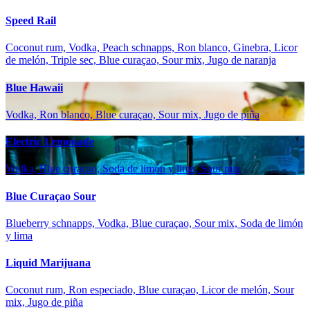
Speed Rail
Coconut rum, Vodka, Peach schnapps, Ron blanco, Ginebra, Licor
de melón, Triple sec, Blue curaçao, Sour mix, Jugo de naranja
Blue Hawaii
Vodka, Ron blanco, Blue curaçao, Sour mix, Jugo de piña
Electric Lemonade
Vodka, Blue curaçao, Soda de limón y lima, Sour mix
Blue Curaçao Sour
Blueberry schnapps, Vodka, Blue curaçao, Sour mix, Soda de limón
y lima
Liquid Marijuana
Coconut rum, Ron especiado, Blue curaçao, Licor de melón, Sour
mix, Jugo de piña