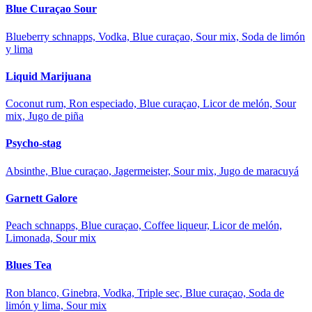
Blue Curaçao Sour
Blueberry schnapps, Vodka, Blue curaçao, Sour mix, Soda de limón
y lima
Liquid Marijuana
Coconut rum, Ron especiado, Blue curaçao, Licor de melón, Sour
mix, Jugo de piña
Psycho-stag
Absinthe, Blue curaçao, Jagermeister, Sour mix, Jugo de maracuyá
Garnett Galore
Peach schnapps, Blue curaçao, Coffee liqueur, Licor de melón,
Limonada, Sour mix
Blues Tea
Ron blanco, Ginebra, Vodka, Triple sec, Blue curaçao, Soda de
limón y lima, Sour mix