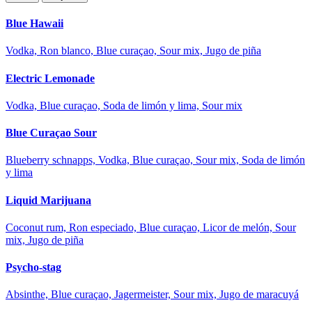
Blue Hawaii
Vodka, Ron blanco, Blue curaçao, Sour mix, Jugo de piña
Electric Lemonade
Vodka, Blue curaçao, Soda de limón y lima, Sour mix
Blue Curaçao Sour
Blueberry schnapps, Vodka, Blue curaçao, Sour mix, Soda de limón
y lima
Liquid Marijuana
Coconut rum, Ron especiado, Blue curaçao, Licor de melón, Sour
mix, Jugo de piña
Psycho-stag
Absinthe, Blue curaçao, Jagermeister, Sour mix, Jugo de maracuyá