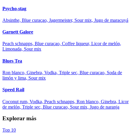
Psycho-stag
Absinthe, Blue curaçao, Jagermeister, Sour mix, Jugo de maracuyá
Garnett Galore
Peach schnapps, Blue curaçao, Coffee liqueur, Licor de melón,
Limonada, Sour mix
Blues Tea
Ron blanco, Ginebra, Vodka, Triple sec, Blue curaçao, Soda de
limón y lima, Sour mix
Speed Rail
Coconut rum, Vodka, Peach schnapps, Ron blanco, Ginebra, Licor
de melón, Triple sec, Blue curaçao, Sour mix, Jugo de naranja
Explorar más
Top 10