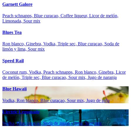
Garnett Galore
Peach schnapps, Blue curaçao, Coffee liqueur, Licor de melón,
Limonada, Sour mix
Blues Tea
Ron blanco, Ginebra, Vodka, Triple sec, Blue curaçao, Soda de
limón y lima, Sour mix
Speed Rail
Coconut rum, Vodka, Peach schnapps, Ron blanco, Ginebra, Licor
de melón, Triple sec, Blue curaçao, Sour mix, Jugo de naranja
Blue Hawaii
Vodka, Ron blanco, Blue curaçao, Sour mix, Jugo de piña
Electric Lemonade
Vodka, Blue curaçao, Soda de limón y lima, Sour mix