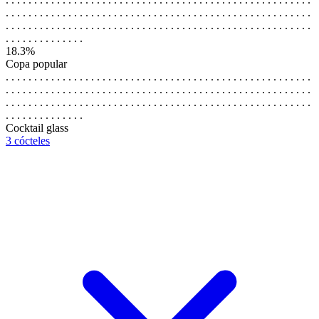
. . . . . . . . . . . . . . . . . . . . . . . . . . . . . . . . . . . . . . . . . . . . . . . . . . . . . .
. . . . . . . . . . . . . . . . . . . . . . . . . . . . . . . . . . . . . . . . . . . . . . . . . . . . . .
. . . . . . . . . . . . . .
18.3%
Copa popular
. . . . . . . . . . . . . . . . . . . . . . . . . . . . . . . . . . . . . . . . . . . . . . . . . . . . . .
. . . . . . . . . . . . . . . . . . . . . . . . . . . . . . . . . . . . . . . . . . . . . . . . . . . . . .
. . . . . . . . . . . . . . . . . . . . . . . . . . . . . . . . . . . . . . . . . . . . . . . . . . . . . .
. . . . . . . . . . . . . .
Cocktail glass
3 cócteles