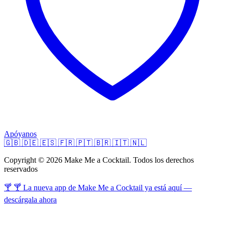
Apóyanos
🇬🇧
🇩🇪
🇪🇸
🇫🇷
🇵🇹
🇧🇷
🇮🇹
🇳🇱
Copyright © 2026 Make Me a Cocktail. Todos los derechos
reservados
🍸 🍸 La nueva app de Make Me a Cocktail ya está aquí —
descárgala ahora