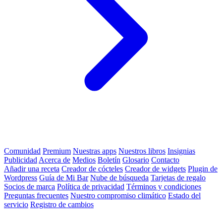
Comunidad
Premium
Nuestras apps
Nuestros libros
Insignias
Publicidad
Acerca de
Medios
Boletín
Glosario
Contacto
Añadir una receta
Creador de cócteles
Creador de widgets
Plugin de
Wordpress
Guía de Mi Bar
Nube de búsqueda
Tarjetas de regalo
Socios de marca
Política de privacidad
Términos y condiciones
Preguntas frecuentes
Nuestro compromiso climático
Estado del
servicio
Registro de cambios