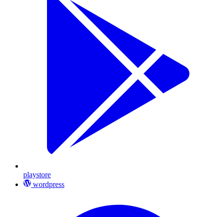
playstore
wordpress