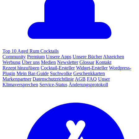
Top 10 Aged Rum Cocktails
Community
Premium
Unsere Apps
Unsere Bücher
Abzeichen
Werbung
Über uns
Medien
Newsletter
Glossar
Kontakt
Rezept hinzufügen
Cocktail-Ersteller
Widget-Ersteller
Wordpress-
Plugin
Mein Bar-Guide
Suchwolke
Geschenkkarten
Markenpartner
Datenschutzrichtlinie
AGB
FAQ
Unser
Klimaversprechen
Service-Status
Änderungsprotokoll