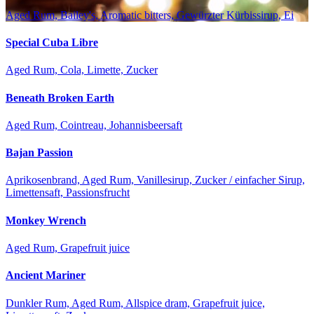
Aged Rum, Bailey's, Aromatic bitters, Gewürzter Kürbissirup, Ei
Special Cuba Libre
Aged Rum, Cola, Limette, Zucker
Beneath Broken Earth
Aged Rum, Cointreau, Johannisbeersaft
Bajan Passion
Aprikosenbrand, Aged Rum, Vanillesirup, Zucker / einfacher Sirup,
Limettensaft, Passionsfrucht
Monkey Wrench
Aged Rum, Grapefruit juice
Ancient Mariner
Dunkler Rum, Aged Rum, Allspice dram, Grapefruit juice,