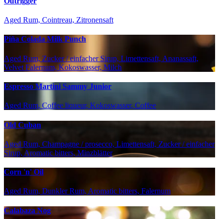
Outrigger
Aged Rum, Cointreau, Zitronensaft
Piña Colada Milk Punch
Aged Rum, Zucker / einfacher Sirup, Limettensaft, Ananassaft,
Velvet Falernum, Kokoswasser, Milch
Espresso Martini Sammy Junior
Aged Rum, Coffee liqueur, Kokoswasser, Coffee
Old Cuban
Aged Rum, Champagne / prosecco, Limettensaft, Zucker / einfacher
Sirup, Aromatic bitters, Minzblätter
Corn 'n' Oil
Aged Rum, Dunkler Rum, Aromatic bitters, Falernum
Calabaza Nog