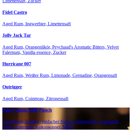
Limettensaft, Zucker
Fidel Castro
Aged Rum, Ingwerbier, Limettensaft
Jolly Jack Tar
Aged Rum, Orangenlikör, Peychaud's Aromatic Bitters, Velvet
Falernum, Vanilla essence, Zucker
Hurricane 007
Aged Rum, Weißer Rum, Limonade, Grenadine, Orangensaft
Outrigger
Aged Rum, Cointreau, Zitronensaft
Piña Colada Milk Punch
Aged Rum, Zucker / einfacher Sirup, Limettensaft, Ananassaft,
Velvet Falernum, Kokoswasser, Milch