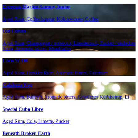
Espresso Martini Sammy Junior
Aged Rum, Coffee liqueur, Kokoswasser, Coffee
Old Cuban
Aged Rum, Champagne / prosecco, Limettensaft, Zucker / einfacher
Sirup, Aromatic bitters, Minzblätter
Corn 'n' Oil
Aged Rum, Dunkler Rum, Aromatic bitters, Falernum
Calabaza Nog
Aged Rum, Bailey's, Aromatic bitters, Gewürzter Kürbissirup, Ei
Special Cuba Libre
Aged Rum, Cola, Limette, Zucker
Beneath Broken Earth