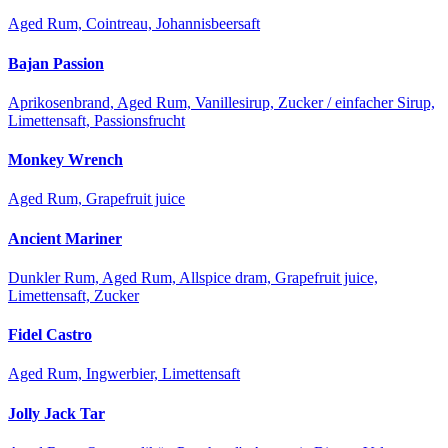
Aged Rum, Cointreau, Johannisbeersaft
Bajan Passion
Aprikosenbrand, Aged Rum, Vanillesirup, Zucker / einfacher Sirup,
Limettensaft, Passionsfrucht
Monkey Wrench
Aged Rum, Grapefruit juice
Ancient Mariner
Dunkler Rum, Aged Rum, Allspice dram, Grapefruit juice,
Limettensaft, Zucker
Fidel Castro
Aged Rum, Ingwerbier, Limettensaft
Jolly Jack Tar