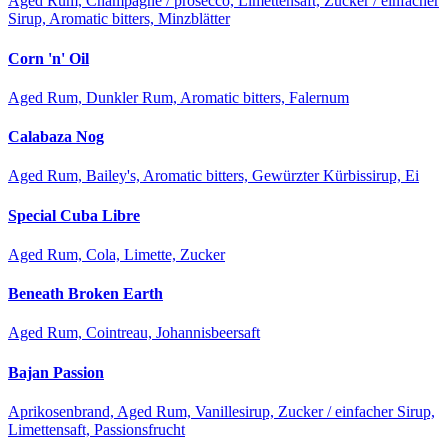
Aged Rum, Champagne / prosecco, Limettensaft, Zucker / einfacher
Sirup, Aromatic bitters, Minzblätter
Corn 'n' Oil
Aged Rum, Dunkler Rum, Aromatic bitters, Falernum
Calabaza Nog
Aged Rum, Bailey's, Aromatic bitters, Gewürzter Kürbissirup, Ei
Special Cuba Libre
Aged Rum, Cola, Limette, Zucker
Beneath Broken Earth
Aged Rum, Cointreau, Johannisbeersaft
Bajan Passion
Aprikosenbrand, Aged Rum, Vanillesirup, Zucker / einfacher Sirup,
Limettensaft, Passionsfrucht