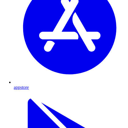
appstore