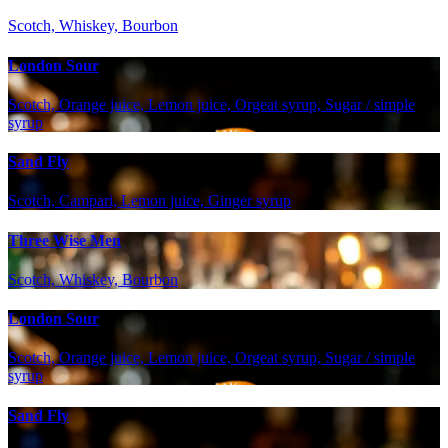
Scotch, Whiskey, Bourbon
London Sour
Scotch, Orange juice, Lemon juice, Orgeat syrup, Sugar / simple
syrup
Sand Fly
Scotch, Campari, Lemon juice, Ginger syrup
Three Wise Men
Scotch, Whiskey, Bourbon
London Sour
Scotch, Orange juice, Lemon juice, Orgeat syrup, Sugar / simple
syrup
Sand Fly