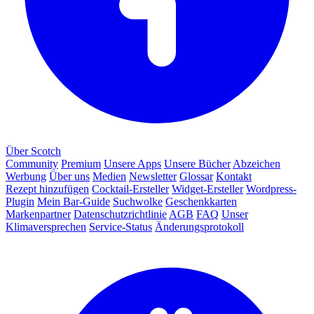
Über Scotch
Community
Premium
Unsere Apps
Unsere Bücher
Abzeichen
Werbung
Über uns
Medien
Newsletter
Glossar
Kontakt
Rezept hinzufügen
Cocktail-Ersteller
Widget-Ersteller
Wordpress-
Plugin
Mein Bar-Guide
Suchwolke
Geschenkkarten
Markenpartner
Datenschutzrichtlinie
AGB
FAQ
Unser
Klimaversprechen
Service-Status
Änderungsprotokoll