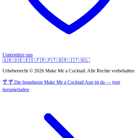
Unterstütze uns
🇬🇧
🇩🇪
🇪🇸
🇫🇷
🇵🇹
🇧🇷
🇮🇹
🇳🇱
Urheberrecht © 2026 Make Me a Cocktail. Alle Rechte vorbehalten
🍸 🍸 Die brandneue Make Me a Cocktail App ist da — jetzt
herunterladen