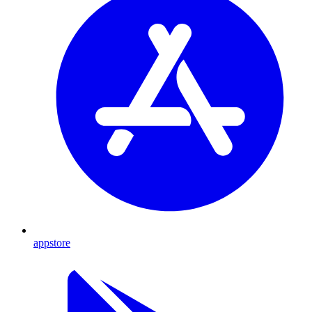
appstore