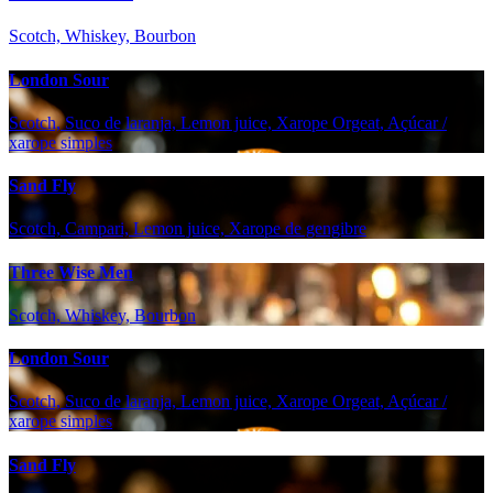
Scotch, Whiskey, Bourbon
London Sour
Scotch, Suco de laranja, Lemon juice, Xarope Orgeat, Açúcar /
xarope simples
Sand Fly
Scotch, Campari, Lemon juice, Xarope de gengibre
Three Wise Men
Scotch, Whiskey, Bourbon
London Sour
Scotch, Suco de laranja, Lemon juice, Xarope Orgeat, Açúcar /
xarope simples
Sand Fly