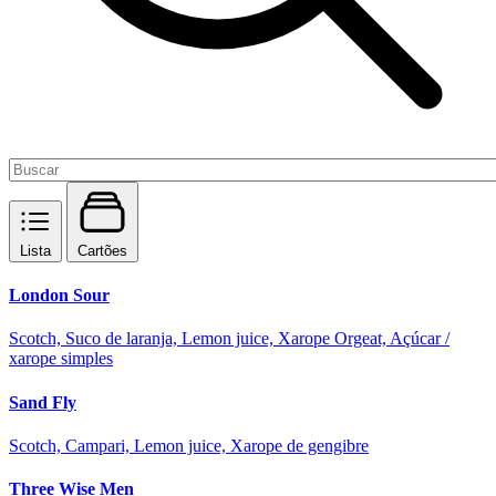
Lista
Cartões
London Sour
Scotch, Suco de laranja, Lemon juice, Xarope Orgeat, Açúcar /
xarope simples
Sand Fly
Scotch, Campari, Lemon juice, Xarope de gengibre
Three Wise Men