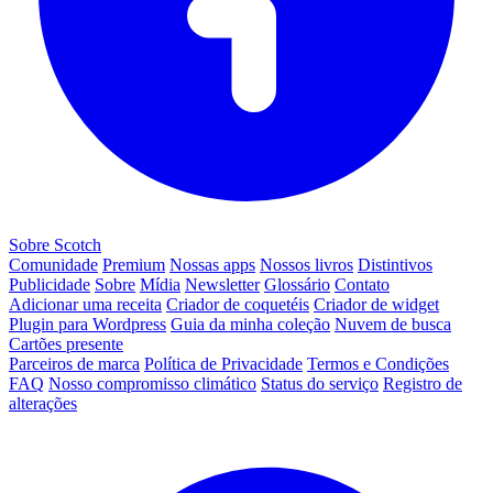
Sobre Scotch
Comunidade
Premium
Nossas apps
Nossos livros
Distintivos
Publicidade
Sobre
Mídia
Newsletter
Glossário
Contato
Adicionar uma receita
Criador de coquetéis
Criador de widget
Plugin para Wordpress
Guia da minha coleção
Nuvem de busca
Cartões presente
Parceiros de marca
Política de Privacidade
Termos e Condições
FAQ
Nosso compromisso climático
Status do serviço
Registro de
alterações