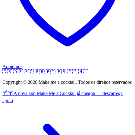
Apoie-nos
🇬🇧
🇩🇪
🇪🇸
🇫🇷
🇵🇹
🇧🇷
🇮🇹
🇳🇱
Copyright © 2026 Make me a cocktail. Todos os direitos reservados
🍸 🍸 A nova app Make Me a Cocktail já chegou — descarrega
agora